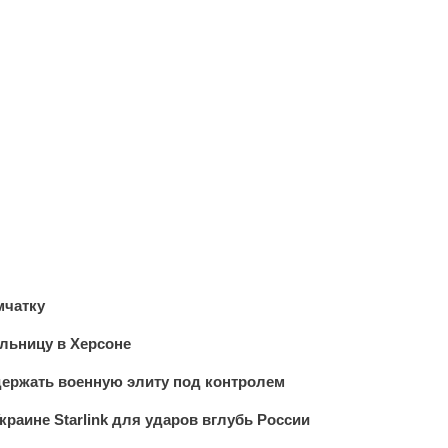
мчатку
льницу в Херсоне
держать военную элиту под контролем
краине Starlink для ударов вглубь России