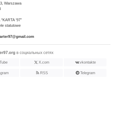
593, Warszawa
3
 “KARTA ‘97”
le statutowe
arter97@gmail.com
er97.org
в социальных сетях
Tube
X.com
vkontakte
agram
RSS
Telegram