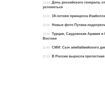
Дочь российского генерала, о
23:44
уклоняться
19-летняя принцесса Изабелла
23:22
Новые фото Путина подогрели
22:56
Турция, Саудовская Аравия и
22:46
Востоке
СМИ: Сын зимбабвийского дик
22:45
В России выросла протестная
22:33