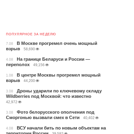
ПОПУЛЯРНОЕ ЗА НЕДЕЛЮ
В Москве прогремел очень мощный
7.08
взрыв
58,690
На границе Беларуси и России —
4.08
переполох
49,156
В центре Москвы прогремел мощный
1.08
взрыв
44,200
Дроны ударили по ключевому складу
3.08
Wildberries под Москвой: что известно
42,972
Фото белорусского ополчения под
3.08
Сморгонью вызвали смех в Сети
40,402
ВСУ начали бить по новым объектам на
4.08
территории России
39,592