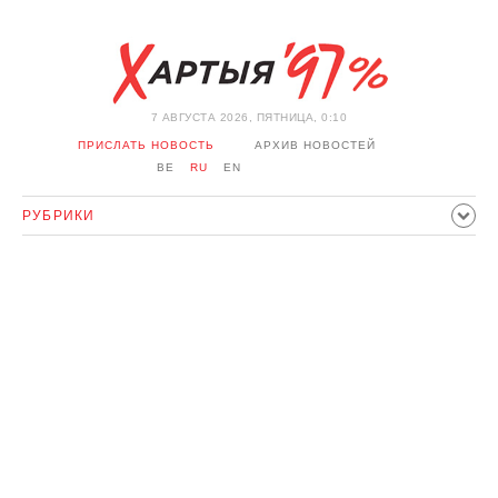
7 АВГУСТА 2026, ПЯТНИЦА, 0:10
ПРИСЛАТЬ НОВОСТЬ
АРХИВ НОВОСТЕЙ
BE
RU
EN
РУБРИКИ
ПОЛИТИКА
ОБЩЕСТВО
ЭКОНОМИКА
ПРОИСШЕСТВИЯ
СПОРТ
КУЛЬТУРА
ИСТОРИЯ
МНЕНИЕ
ИНТЕРВЬЮ
ТЕХНОЛОГИИ
ЗДОРОВЬЕ
АВТО
ОТДЫХ
ОБХОД БЛОКИРОВКИ И СОЛИДАРНОСТЬ
КОРОНАВИРУС
БЕЛАРУСЬ В НАТО