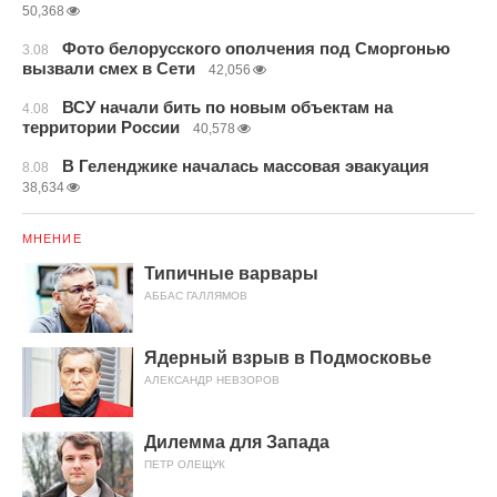
50,368
Фото белорусского ополчения под Сморгонью
3.08
вызвали смех в Сети
42,056
ВСУ начали бить по новым объектам на
4.08
территории России
40,578
В Геленджике началась массовая эвакуация
8.08
38,634
МНЕНИЕ
Типичные варвары
АББАС ГАЛЛЯМОВ
Ядерный взрыв в Подмосковье
АЛЕКСАНДР НЕВЗОРОВ
Дилемма для Запада
ПЕТР ОЛЕЩУК