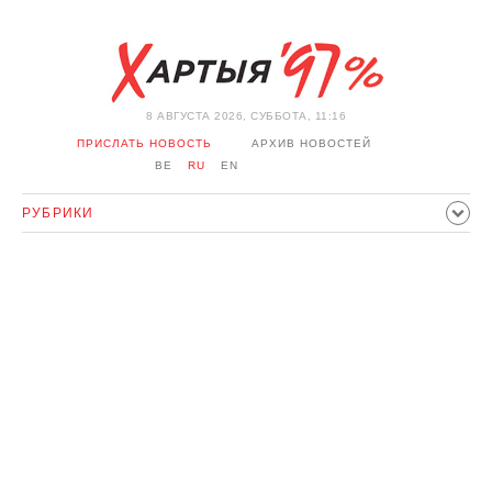
8 АВГУСТА 2026, СУББОТА, 11:16
ПРИСЛАТЬ НОВОСТЬ
АРХИВ НОВОСТЕЙ
BE
RU
EN
РУБРИКИ
ПОЛИТИКА
ОБЩЕСТВО
ЭКОНОМИКА
ПРОИСШЕСТВИЯ
СПОРТ
КУЛЬТУРА
ИСТОРИЯ
МНЕНИЕ
ИНТЕРВЬЮ
ТЕХНОЛОГИИ
ЗДОРОВЬЕ
АВТО
ОТДЫХ
ОБХОД БЛОКИРОВКИ И СОЛИДАРНОСТЬ
КОРОНАВИРУС
БЕЛАРУСЬ В НАТО