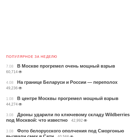
ПОПУЛЯРНОЕ ЗА НЕДЕЛЮ
В Москве прогремел очень мощный взрыв
7.08
60,714
На границе Беларуси и России — переполох
4.08
49,236
В центре Москвы прогремел мощный взрыв
1.08
44,274
Дроны ударили по ключевому складу Wildberries
3.08
под Москвой: что известно
42,992
Фото белорусского ополчения под Сморгонью
3.08
вызвали смех в Сети
40,566