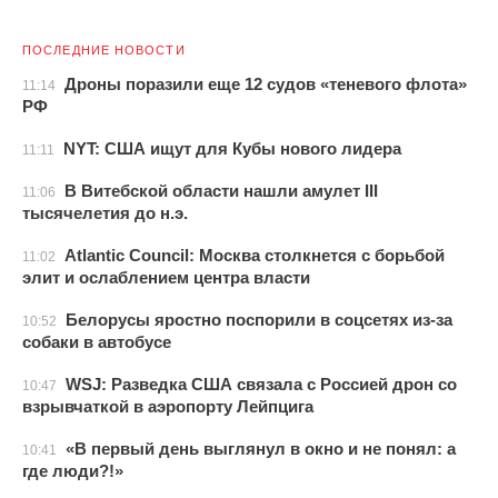
ПОСЛЕДНИЕ НОВОСТИ
Дроны поразили еще 12 судов «теневого флота»
11:14
РФ
NYT: США ищут для Кубы нового лидера
11:11
В Витебской области нашли амулет III
11:06
тысячелетия до н.э.
Atlantic Council: Москва столкнется с борьбой
11:02
элит и ослаблением центра власти
Белорусы яростно поспорили в соцсетях из-за
10:52
собаки в автобусе
WSJ: Разведка США связала с Россией дрон со
10:47
взрывчаткой в аэропорту Лейпцига
«В первый день выглянул в окно и не понял: а
10:41
где люди?!»