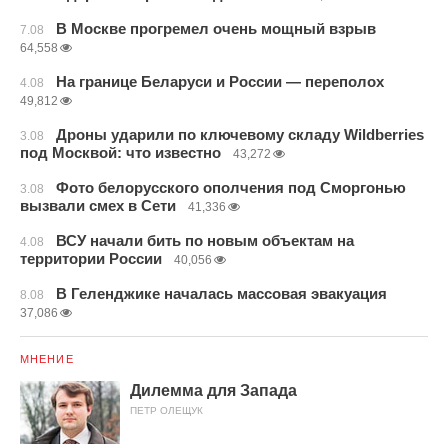
В Москве прогремел очень мощный взрыв
7.08
64,558
На границе Беларуси и России — переполох
4.08
49,812
Дроны ударили по ключевому складу Wildberries
3.08
под Москвой: что известно
43,272
Фото белорусского ополчения под Сморгонью
3.08
вызвали смех в Сети
41,336
ВСУ начали бить по новым объектам на
4.08
территории России
40,056
В Геленджике началась массовая эвакуация
8.08
37,086
МНЕНИЕ
Дилемма для Запада
ПЕТР ОЛЕЩУК