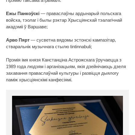
Прэмію таксама атрымалі:
Ежы Панкоўскі
— праваслаўны ардынарый польскага
войска, тэолаг і былы рэктар Хрысціянскай тэалагічнай
акадэміі ў Варшаве;
Арво Пярт
— сусветна вядомы эстонскі кампазітар,
стваральнік музычнага стылю tintinnabuli;
Прэмія імя князя Канстанціна Астрожскага ўручаецца з
1989 года людзям і арганізацыям, якія дзейнічаюць дзеля
захавання праваслаўнай культуры і развіцця дыялогу
паміж хрысціянскімі канфесіямі.