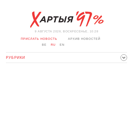
9 АВГУСТА 2026, ВОСКРЕСЕНЬЕ, 10:28
ПРИСЛАТЬ НОВОСТЬ
АРХИВ НОВОСТЕЙ
BE
RU
EN
РУБРИКИ
ПОЛИТИКА
ОБЩЕСТВО
ЭКОНОМИКА
ПРОИСШЕСТВИЯ
СПОРТ
КУЛЬТУРА
ИСТОРИЯ
МНЕНИЕ
ИНТЕРВЬЮ
ТЕХНОЛОГИИ
ЗДОРОВЬЕ
АВТО
ОТДЫХ
ОБХОД БЛОКИРОВКИ И СОЛИДАРНОСТЬ
КОРОНАВИРУС
БЕЛАРУСЬ В НАТО