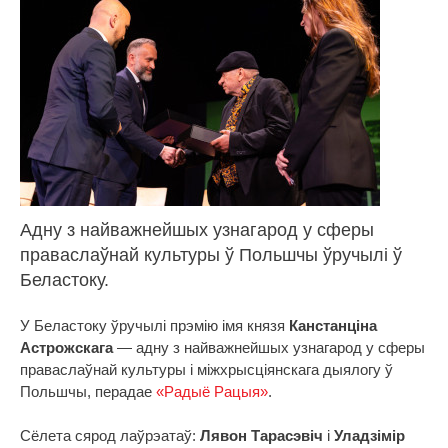
Адну з найважнейшых узнагарод у сферы
праваслаўнай культуры ў Польшчы ўручылі ў
Беластоку.
У Беластоку ўручылі прэмію імя князя
Канстанціна
Астрожскага
— адну з найважнейшых узнагарод у сферы
праваслаўнай культуры і міжхрысціянскага дыялогу ў
Польшчы, перадае
«Радыё Рацыя»
.
Сёлета сярод лаўрэатаў:
Лявон Тарасэвіч
і
Уладзімір