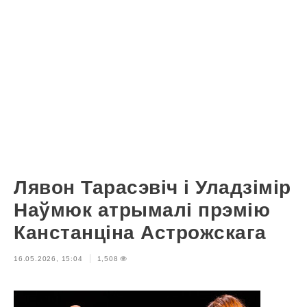
Лявон Тарасэвіч і Уладзімір
Наўмюк атрымалі прэмію
Канстанціна Астрожскага
16.05.2026, 15:04
1,508