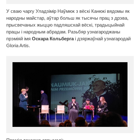
У сваю чаргу Уладзімір Наўмюк з вёскі Канюкі вядомы як
народны майстар, аўтар больш як тысячы прац з дрэва,
прысвечаных жыццю падляшскай вёскі, традыцыйнай
працы і народным абрадам. Разьбяр узнагароджаны
прэміяй імя
Оскара Кольберга
і дзяржаўнай узнагародай
Gloria Artis.