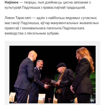
Наўмюк
— творцы, чыя дзейнасць цесна звязаная з
культурай Падляшша і праваслаўнай традыцыяй.
Лявон Тарасэвіч — адзін з найбольш вядомых сучасных
мастакоў Падляшша, аўтар манументальных жывапісных
праектаў і пазнавальнага лагатыпа Падляшскага
ваяводства з піксельным зубрам.