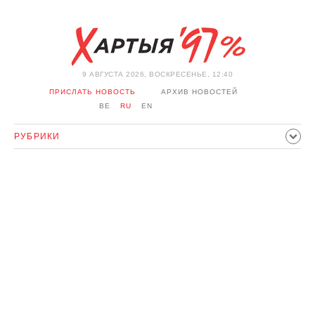
9 АВГУСТА 2026, ВОСКРЕСЕНЬЕ, 12:40
ПРИСЛАТЬ НОВОСТЬ
АРХИВ НОВОСТЕЙ
BE
RU
EN
РУБРИКИ
ПОЛИТИКА
ОБЩЕСТВО
ЭКОНОМИКА
ПРОИСШЕСТВИЯ
СПОРТ
КУЛЬТУРА
ИСТОРИЯ
МНЕНИЕ
ИНТЕРВЬЮ
ТЕХНОЛОГИИ
ЗДОРОВЬЕ
АВТО
ОТДЫХ
ОБХОД БЛОКИРОВКИ И СОЛИДАРНОСТЬ
КОРОНАВИРУС
БЕЛАРУСЬ В НАТО