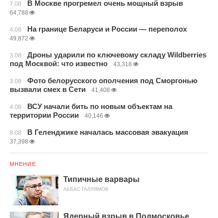
В Москве прогремел очень мощный взрыв
7.08
64,788
На границе Беларуси и России — переполох
4.08
49,872
Дроны ударили по ключевому складу Wildberries
3.08
под Москвой: что известно
43,318
Фото белорусского ополчения под Сморгонью
3.08
вызвали смех в Сети
41,408
ВСУ начали бить по новым объектам на
4.08
территории России
40,146
В Геленджике началась массовая эвакуация
8.08
37,398
МНЕНИЕ
Типичные варвары
АББАС ГАЛЛЯМОВ
Ядерный взрыв в Подмосковье