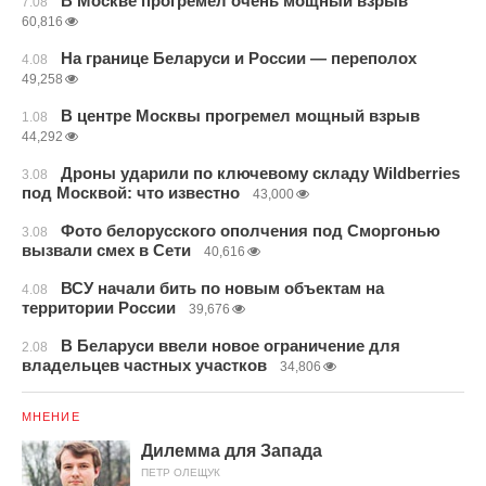
В Москве прогремел очень мощный взрыв
7.08
60,816
На границе Беларуси и России — переполох
4.08
49,258
В центре Москвы прогремел мощный взрыв
1.08
44,292
Дроны ударили по ключевому складу Wildberries
3.08
под Москвой: что известно
43,000
Фото белорусского ополчения под Сморгонью
3.08
вызвали смех в Сети
40,616
ВСУ начали бить по новым объектам на
4.08
территории России
39,676
В Беларуси ввели новое ограничение для
2.08
владельцев частных участков
34,806
МНЕНИЕ
Дилемма для Запада
ПЕТР ОЛЕЩУК