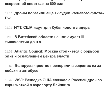
скоростной спорткар на 600 сил
Дроны поразили еще 12 судов «теневого флота»
11:14
РФ
NYT: США ищут для Кубы нового лидера
11:11
В Витебской области нашли амулет III
11:06
тысячелетия до н.э.
Atlantic Council: Москва столкнется с борьбой
11:02
элит и ослаблением центра власти
Белорусы яростно поспорили в соцсетях из-за
10:52
собаки в автобусе
WSJ: Разведка США связала с Россией дрон со
10:47
взрывчаткой в аэропорту Лейпцига