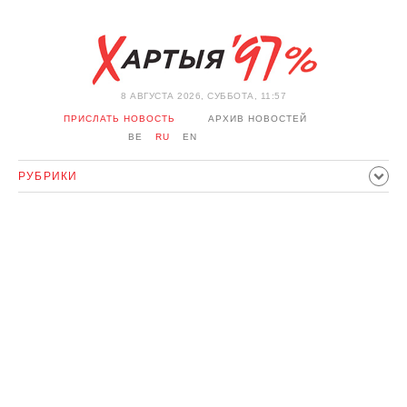
8 АВГУСТА 2026, СУББОТА, 11:57
ПРИСЛАТЬ НОВОСТЬ
АРХИВ НОВОСТЕЙ
BE
RU
EN
РУБРИКИ
ПОЛИТИКА
ОБЩЕСТВО
ЭКОНОМИКА
ПРОИСШЕСТВИЯ
СПОРТ
КУЛЬТУРА
ИСТОРИЯ
МНЕНИЕ
ИНТЕРВЬЮ
ТЕХНОЛОГИИ
ЗДОРОВЬЕ
АВТО
ОТДЫХ
ОБХОД БЛОКИРОВКИ И СОЛИДАРНОСТЬ
КОРОНАВИРУС
БЕЛАРУСЬ В НАТО