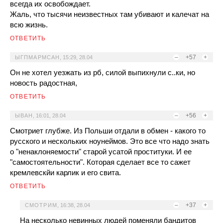
всегда их освобождает.
Жаль, что тысячи неизвестных там убивают и калечат на
всю жизнь.
ОТВЕТИТЬ
–
+57
+
ЫГПМАРМСАН
,
15:29, 28.04
Он не хотел уезжать из рб, силой выпихнули с..ки, но
новость радостная,
ОТВЕТИТЬ
–
+56
+
ЫВАН
,
16:01, 28.04
Смотриет глубже. Из Польши отдали в обмен - какого то
русского и нескольких ноунеймов. Это все что надо знать
о "ненаклоняемости" старой усатой проституки. И ее
"самостоятельности". Которая сделает все то сажет
кремлевскйи карлик и его свита.
ОТВЕТИТЬ
–
+37
+
СМОТРИМ
,
16:38, 28.04
На несколько невинных людей поменяли бандитов