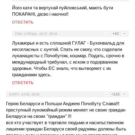
Його кати та вертухай пуйіловський, мають бути
ПОКАРАНІ, дієво і наочно!!
ОТВЕТИТЬ
–
+43
+
ПАН АЛЕШЬ
,
18:27, 28.04
Лукаморье и есть сплошной ГУЛАГ - Бухенвальд для
несогласных с хунтой. Спать не смогу, что соделали
луканацисты с Почобутом, кошмар. Подать, срочно в
международный трибунал, с иском о подорванном
здоровье. Чтобы ЕС знало, что вытворяют с их
гражданами здесь.
ОТВЕТИТЬ
–
+143
+
GARY
,
14:30, 28.04
Герою Беларуси и Польши Анджею Почобуту Слава!!!
преступный лукомойный режим меняет не своих граждан
Беларуси на своих "граждан" !!!
все кто участвует в торговле людьми и насильственном
лишении граждан Беларуси своей радзимы должны быть