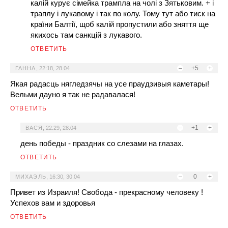
калій курує сімейка трампла на чолі з Зятьковим. + і
траплу і лукавому і так по колу. Тому тут або тиск на
країни Балтії, щоб калій пропустили або зняття ще
якихось там санкцій з лукавого.
ОТВЕТИТЬ
–
+5
+
ГАННА
,
22:18, 28.04
Якая радасць нягледзячы на усе праудзивыя каметары!
Вельми дауно я так не радавалася!
ОТВЕТИТЬ
–
+1
+
ВАСЯ
,
22:29, 28.04
день победы - праздник со слезами на глазах.
ОТВЕТИТЬ
–
0
+
МИХАЭЛЬ
,
16:30, 30.04
Привет из Израиля! Свобода - прекрасному человеку !
Успехов вам и здоровья
ОТВЕТИТЬ