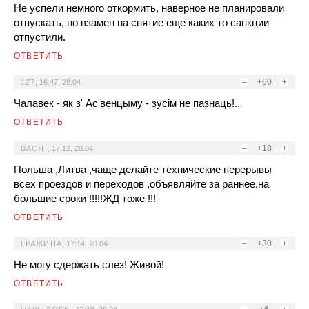
Не успели немного откормить, наверное не планировали
отпускать, но взамен на снятие еще каких то санкции
отпустили.
ОТВЕТИТЬ
–
+60
+
127
,
16:47, 28.04
Чалавек - як з' Ас'венцыму - зусім не пазнаць!..
ОТВЕТИТЬ
–
+18
+
ВАСЯ
,
17:12, 28.04
Польша ,Литва ,чаще делайте технические перерывы
всех проездов и переходов ,объявляйте за раннее,на
большие сроки !!!!!ЖД тоже !!!
ОТВЕТИТЬ
–
+30
+
ГРАЖИНА
,
17:14, 28.04
Не могу сдержать слез! Живой!
ОТВЕТИТЬ