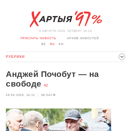
6 АВГУСТА 2026, ЧЕТВЕРГ, 16:16
ПРИСЛАТЬ НОВОСТЬ
АРХИВ НОВОСТЕЙ
BE
RU
EN
РУБРИКИ
ПОЛИТИКА
ОБЩЕСТВО
ЭКОНОМИКА
Анджей Почобут — на
ПРОИСШЕСТВИЯ
СПОРТ
КУЛЬТУРА
ИСТОРИЯ
свободе
42
МНЕНИЕ
ИНТЕРВЬЮ
ТЕХНОЛОГИИ
ЗДОРОВЬЕ
28.04.2026, 14:11
48,042
АВТО
ОТДЫХ
ОБХОД БЛОКИРОВКИ И СОЛИДАРНОСТЬ
КОРОНАВИРУС
БЕЛАРУСЬ В НАТО