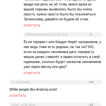
вроде как речь не об этом, моего мужа из
вашей тюрьмы вызволить было бы очень
просто, нужно просто было бы поклониться
Зеленскому, давайте не будем об этом.
ОТВЕТИТЬ
–
+1
+
РАЗВИВАЯ МЫСЛЬ
,
4:14, 29.04
Если терорист или бандит берёт заложников, у
них ведь тоже есть родные, не так ли? НО,
если за каждого заложника дать терористу
мешок денег, самолёт и право отлететь в свой
гадюшник, сколько будет захватов заложников
уже через месяц или два?
ОТВЕТИТЬ
–
+44
+
V
,
15:03, 28.04
While people like Andrzej exist!
ОТВЕТИТЬ
–
+26
+
ОЛЕГ
,
17:55, 28.04