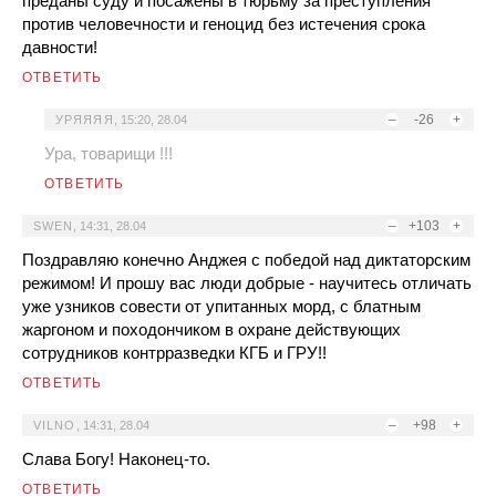
преданы суду и посажены в тюрьму за преступления
против человечности и геноцид без истечения срока
давности!
ОТВЕТИТЬ
–
-26
+
УРЯЯЯЯ
,
15:20, 28.04
Ура, товарищи !!!
ОТВЕТИТЬ
–
+103
+
SWEN
,
14:31, 28.04
Поздравляю конечно Анджея с победой над диктаторским
режимом! И прошу вас люди добрые - научитесь отличать
уже узников совести от упитанных морд, с блатным
жаргоном и походончиком в охране действующих
сотрудников контрразведки КГБ и ГРУ!!
ОТВЕТИТЬ
–
+98
+
VILNO
,
14:31, 28.04
Слава Богу! Наконец-то.
ОТВЕТИТЬ