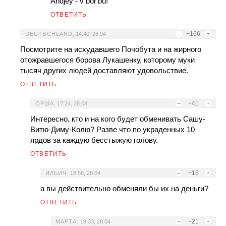
Andjey - v bor'bu!
ОТВЕТИТЬ
–
+166
+
DEUTSCHLAND
,
14:40, 28.04
Посмотрите на исхудавшего Почобута и на жирного
отожравшегося борова Лукашенку, которому муки
тысяч других людей доставляют удовольствие.
ОТВЕТИТЬ
–
+41
+
ОРША
,
17:24, 28.04
Интересно, кто и на кого будет обменивать Сашу-
Витю-Диму-Колю? Разве что по украденных 10
ярдов за каждую бесстыжую голову.
ОТВЕТИТЬ
–
+15
+
ИЛЬИЧ
,
18:58, 28.04
а вы действительно обменяли бы их на деньги?
ОТВЕТИТЬ
–
+21
+
МАРТА
,
19:33, 28.04