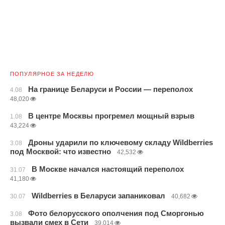
ПОПУЛЯРНОЕ ЗА НЕДЕЛЮ
На границе Беларуси и России — переполох
4.08
48,020
В центре Москвы прогремел мощный взрыв
1.08
43,224
Дроны ударили по ключевому складу Wildberries
3.08
под Москвой: что известно
42,532
В Москве начался настоящий переполох
31.07
41,180
Wildberries в Беларуси запаниковал
30.07
40,682
Фото белорусского ополчения под Сморгонью
3.08
вызвали смех в Сети
39,014