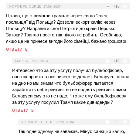
–
+10
+
ХОРОБРЕ СЕРЦЕ
,
17:59, 28.04
Цікаво, що ж вимагав трампло через свого "спец.
посланця" від Польщи? Дозволи ескорт калію через
Польщу? Направити свої Петріоти до країн Перської
Затоки? Трапло просто так нічого не робить. Особливо,
якщо це не принесе вигоди його сімейці, бажано грошової.
ОТВЕТИТЬ
–
+18
+
МАРТА
,
19:29, 28.04
Интересно что за эту услугу получил бульбофюрер,
оно так просто то же ничего не делает. Беларусь, упала
на дно но мы знаем что бульбофюрер пытается
заработать себе рейтинг, но не поднять рейтинг самой
Беларуси ему это не надо. Что же ему бульбофюреру
за эту услугу посулил Трамп какие дивиденды?
ОТВЕТИТЬ
–
-1
+
ХОРОБРЕ СЕРЦЕ
,
22:20, 28.04
Так одне одному не заважає. Мінус санкції з калію,