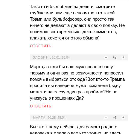
Так это и был обмен на деньги, смотрите
глубже или вам еще непонятно кто такой
Трамп или бульбофюрер, они просто так
ничего не делают а делают в свою пользу. Не
понимаю восторженных здесь комментов,
плакать хочется от этого обмена)
ОТВЕТИТЬ
–
+2
+
ЗЛОБИН
,
20:01, 28.04
Марта,а если бы ваш муж попал в нашу
тюрьму и один раз по возможности попросил
помочь выбраться отсюда?Вот кто-то Трампа
просит,а вы наверное мужа пожалели бы,ну
может и на слезу один раз пробило?Но не
унижусь в прошениях Да?
ОТВЕТИТЬ
–
-4
+
МАРТА
,
20:25, 28.04
Вы это к чему сейчас, для самого родного
человека я сделаю все что угодно, но здесь