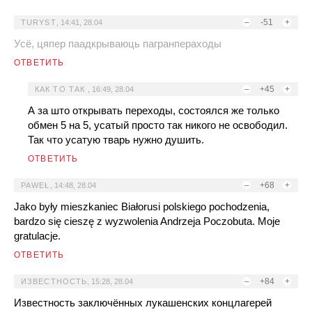
–
-51
+
TURYST
,
14:41, 28.04
Усё, цяпер паадкрываюць пагранпераходы
ОТВЕТИТЬ
–
+45
+
КАК ТО ТАК
,
16:49, 28.04
А за што открывать переходы, состоялся же только
обмен 5 на 5, усатый просто так никого не освободил.
Так что усатую тварь нужно душить.
ОТВЕТИТЬ
–
+68
+
PAWEŁ
,
14:48, 28.04
Jako były mieszkaniec Białorusi polskiego pochodzenia,
bardzo się cieszę z wyzwolenia Andrzeja Poczobuta. Moje
gratulacje.
ОТВЕТИТЬ
–
+84
+
ИЗВЕСТНОСТЬ
,
15:28, 28.04
Известность заключённых лукашенских концлагерей