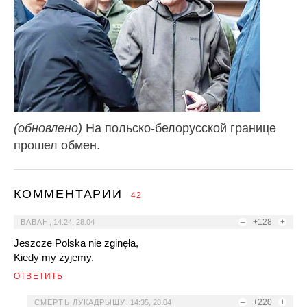
(обновлено)
На польско-белорусской границе
прошел обмен.
КОММЕНТАРИИ
42
–
+128
+
ВАВАН
,
14:24, 28.04
Jeszcze Polska nie zginęła,
Kiedy my żyjemy.
ОТВЕТИТЬ
–
+220
+
СМЕРТЬ ЛУКАДРЫЩУ
,
14:35, 28.04