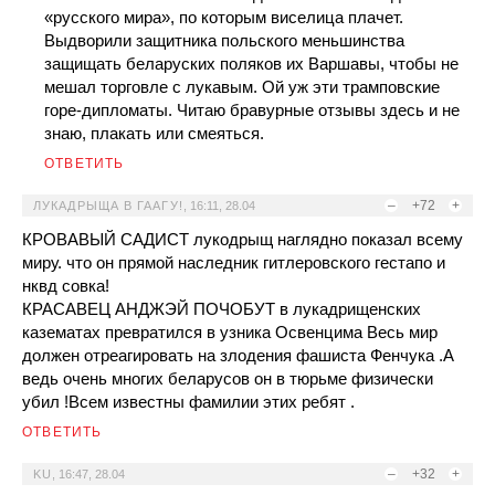
«русского мира», по которым виселица плачет.
Выдворили защитника польского меньшинства
защищать беларуских поляков их Варшавы, чтобы не
мешал торговле с лукавым. Ой уж эти трамповские
горе-дипломаты. Читаю бравурные отзывы здесь и не
знаю, плакать или смеяться.
ОТВЕТИТЬ
–
+72
+
ЛУКАДРЫЩА В ГААГУ!
,
16:11, 28.04
КРОВАВЫЙ САДИСТ лукодрыщ наглядно показал всему
миру. что он прямой наследник гитлеровского гестапо и
нквд совка!
КРАСАВЕЦ АНДЖЭЙ ПОЧОБУТ в лукадрищенских
казематах превратился в узника Освенцима Весь мир
должен отреагировать на злодения фашиста Фенчука .А
ведь очень многих беларусов он в тюрьме физически
убил !Всем известны фамилии этих ребят .
ОТВЕТИТЬ
–
+32
+
KU
,
16:47, 28.04