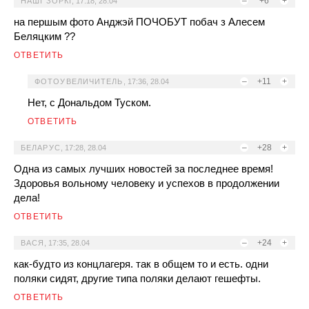
–
+6
+
НАШI ЗОРКI
,
17:18, 28.04
на першым фото Анджэй ПОЧОБУТ побач з Алесем
Беляцким ??
ОТВЕТИТЬ
–
+11
+
ФОТОУВЕЛИЧИТЕЛЬ
,
17:36, 28.04
Нет, с Дональдом Туском.
ОТВЕТИТЬ
–
+28
+
БЕЛАРУС
,
17:28, 28.04
Одна из самых лучших новостей за последнее время!
Здоровья вольному человеку и успехов в продолжении
дела!
ОТВЕТИТЬ
–
+24
+
ВАСЯ
,
17:35, 28.04
как-будто из концлагеря. так в общем то и есть. одни
поляки сидят, другие типа поляки делают гешефты.
ОТВЕТИТЬ