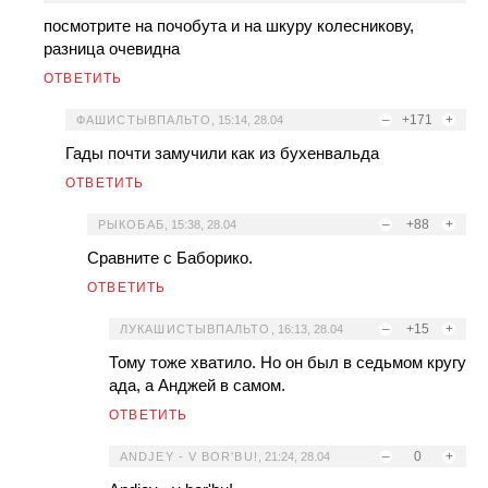
посмотрите на почобута и на шкуру колесникову,
разница очевидна
ОТВЕТИТЬ
–
+171
+
ФАШИСТЫВПАЛЬТО
,
15:14, 28.04
Гады почти замучили как из бухенвальда
ОТВЕТИТЬ
–
+88
+
РЫКОБАБ
,
15:38, 28.04
Сравните с Баборико.
ОТВЕТИТЬ
–
+15
+
ЛУКАШИСТЫВПАЛЬТО
,
16:13, 28.04
Тому тоже хватило. Но он был в седьмом кругу
ада, а Анджей в самом.
ОТВЕТИТЬ
–
0
+
ANDJEY - V BOR'BU!
,
21:24, 28.04