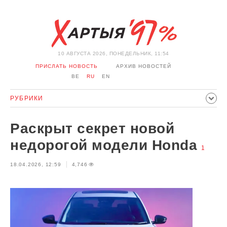
10 АВГУСТА 2026, ПОНЕДЕЛЬНИК, 11:54
ПРИСЛАТЬ НОВОСТЬ
АРХИВ НОВОСТЕЙ
BE
RU
EN
РУБРИКИ
ПОЛИТИКА
ОБЩЕСТВО
ЭКОНОМИКА
Раскрыт секрет новой
ПРОИСШЕСТВИЯ
СПОРТ
КУЛЬТУРА
ИСТОРИЯ
недорогой модели Honda
1
МНЕНИЕ
ИНТЕРВЬЮ
ТЕХНОЛОГИИ
ЗДОРОВЬЕ
18.04.2026, 12:59
4,746
АВТО
ОТДЫХ
ОБХОД БЛОКИРОВКИ И СОЛИДАРНОСТЬ
КОРОНАВИРУС
БЕЛАРУСЬ В НАТО