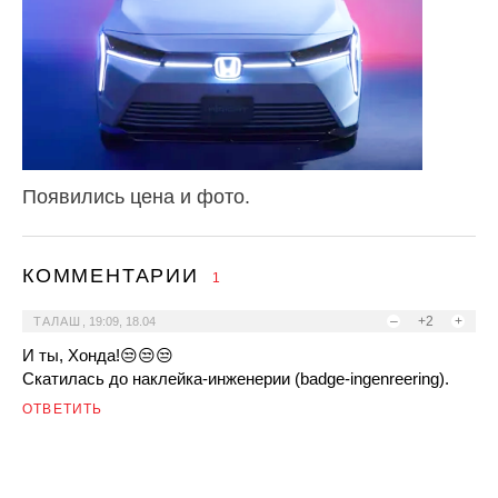
Появились цена и фото.
КОММЕНТАРИИ
1
–
+2
+
ТАЛАШ
,
19:09, 18.04
И ты, Хонда!😒😒😒
Скатилась до наклейка-инженерии (badge-ingenreering).
ОТВЕТИТЬ