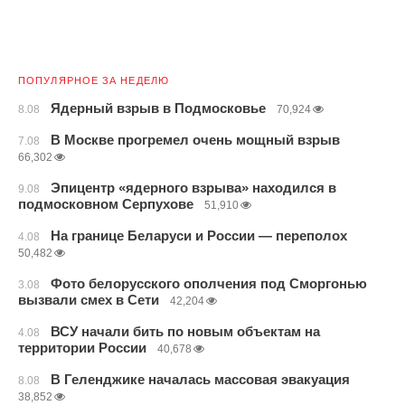
ПОПУЛЯРНОЕ ЗА НЕДЕЛЮ
Ядерный взрыв в Подмосковье
8.08
70,924
В Москве прогремел очень мощный взрыв
7.08
66,302
Эпицентр «ядерного взрыва» находился в
9.08
подмосковном Серпухове
51,910
На границе Беларуси и России — переполох
4.08
50,482
Фото белорусского ополчения под Сморгонью
3.08
вызвали смех в Сети
42,204
ВСУ начали бить по новым объектам на
4.08
территории России
40,678
В Геленджике началась массовая эвакуация
8.08
38,852