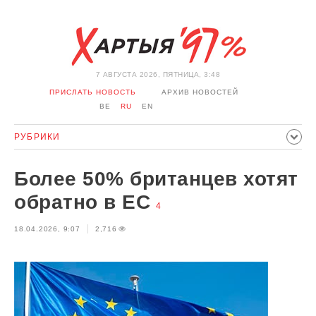
7 АВГУСТА 2026, ПЯТНИЦА, 3:48
ПРИСЛАТЬ НОВОСТЬ
АРХИВ НОВОСТЕЙ
BE
RU
EN
РУБРИКИ
ПОЛИТИКА
ОБЩЕСТВО
ЭКОНОМИКА
Более 50% британцев хотят
ПРОИСШЕСТВИЯ
СПОРТ
КУЛЬТУРА
ИСТОРИЯ
обратно в ЕС
4
МНЕНИЕ
ИНТЕРВЬЮ
ТЕХНОЛОГИИ
ЗДОРОВЬЕ
18.04.2026, 9:07
2,716
АВТО
ОТДЫХ
ОБХОД БЛОКИРОВКИ И СОЛИДАРНОСТЬ
КОРОНАВИРУС
БЕЛАРУСЬ В НАТО