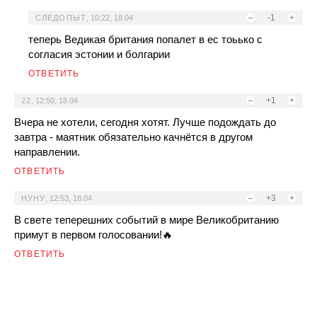
–
-1
+
СЛЕДОПЫТ
,
10:22, 18.04
теперь Ведикая британия попалет в ес тоьько с
согласия эстонии и болгарии
ОТВЕТИТЬ
–
+1
+
22
,
12:50, 18.04
Вчера не хотели, сегодня хотят. Лучше подождать до
завтра - маятник обязательно качнётся в другом
направлении.
ОТВЕТИТЬ
–
+3
+
НУНУ
,
12:53, 18.04
В свете теперешних событий в мире Великобританию
примут в первом голосовании!🔥
ОТВЕТИТЬ