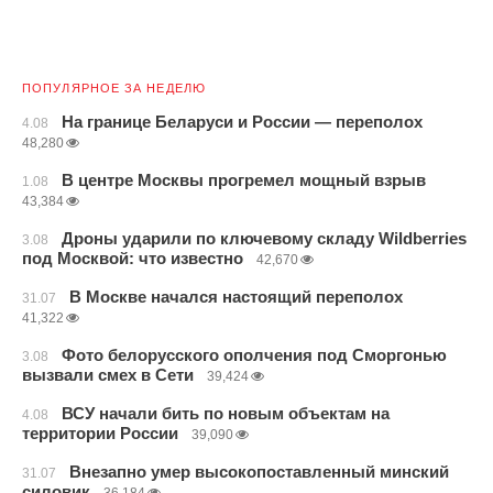
ПОПУЛЯРНОЕ ЗА НЕДЕЛЮ
На границе Беларуси и России — переполох
4.08
48,280
В центре Москвы прогремел мощный взрыв
1.08
43,384
Дроны ударили по ключевому складу Wildberries
3.08
под Москвой: что известно
42,670
В Москве начался настоящий переполох
31.07
41,322
Фото белорусского ополчения под Сморгонью
3.08
вызвали смех в Сети
39,424
ВСУ начали бить по новым объектам на
4.08
территории России
39,090
Внезапно умер высокопоставленный минский
31.07
силовик