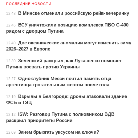
ПОСЛЕДНИЕ НОВОСТИ
В Минске отменили российскую рейв-вечеринку
12:48
ВСУ уничтожили позицию комплекса ПВО С-400
12:46
рядом с дворцом Путина
Две океанические аномалии могут изменить зиму
12:40
2026–2027 в Европе
Зеленский раскрыл, как Лукашенко помогает
12:30
Путину воевать против Украины
Одноклубник Месси почтил память отца
12:27
аргентинца трогательным жестом после гола
Взрывы в Белгороде: дроны атаковали здание
12:19
ФСБ и ТЭЦ
ISW: Разговор Путина с полковником ВДВ
12:12
раскрыл приоритеты России
Зачем брызгать уксусом на ключи?
12:09