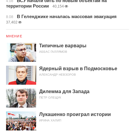
ВСУ начали бить по новым объектам на
4.08
территории России
40,154
В Геленджике началась массовая эвакуация
8.08
37,402
МНЕНИЕ
Типичные варвары
АББАС ГАЛЛЯМОВ
Ядерный взрыв в Подмосковье
АЛЕКСАНДР НЕВЗОРОВ
Дилемма для Запада
ПЕТР ОЛЕЩУК
Лукашенко проиграл истории
ИРИНА ХАЛИП