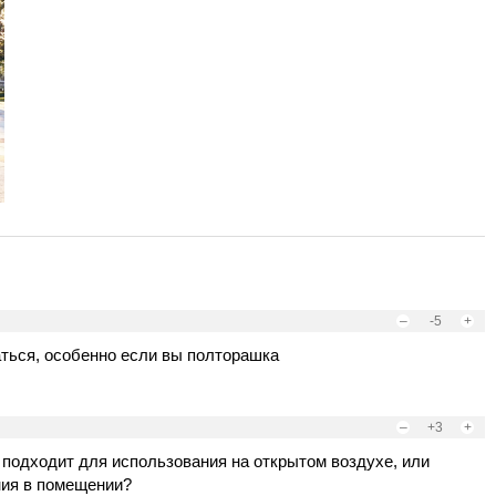
–
-5
+
аться, особенно если вы полторашка
–
+3
+
 подходит для использования на открытом воздухе, или
ния в помещении?