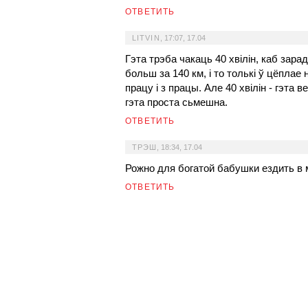
ОТВЕТИТЬ
LITVIN
,
17:07, 17.04
Гэта трэба чакаць 40 хвілін, каб зара
больш за 140 км, і то толькі ў цёплае 
працу і з працы. Але 40 хвілін - гэта 
гэта проста сьмешна.
ОТВЕТИТЬ
ТРЭШ
,
18:34, 17.04
Рожно для богатой бабушки ездить в м
ОТВЕТИТЬ