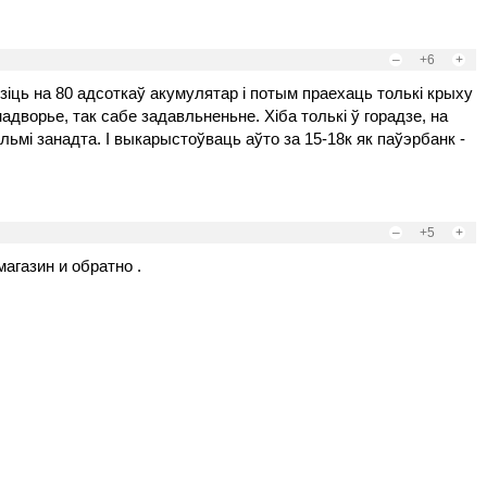
–
+6
+
дзіць на 80 адсоткаў акумулятар і потым праехаць толькі крыху
надворье, так сабе задавльненьне. Хіба толькі ў горадзе, на
вельмі занадта. І выкарыстоўваць аўто за 15-18к як паўэрбанк -
–
+5
+
агазин и обратно .