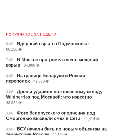
ПОПУЛЯРНОЕ ЗА НЕДЕЛЮ
Ядерный взрыв в Подмосковье
8.08
66,180
В Москве прогремел очень мощный
7.08
взрыв
64,808
На границе Беларуси и России —
4.08
переполох
49,876
Дроны ударили по ключевому складу
3.08
Wildberries под Москвой: что известно
43,324
Фото белорусского ополчения под
3.08
Сморгонью вызвали смех в Сети
41,414
ВСУ начали бить по новым объектам на
4.08
территории России
40,154