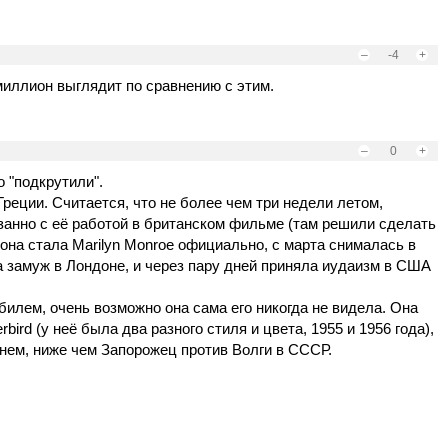
–
-4
+
 миллион выглядит по сравнению с этим.
–
0
+
 "подкрутили".
реции. Считается, что не более чем три недели летом,
занно с её работой в британском фильме (там решили сделать
 она стала Marilyn Monroe официально, с марта снималась в
 замуж в Лондоне, и через пару дней приняла иудаизм в США
билем, очень возможно она сама его никогда не видела. Она
bird (у неё была два разного стиля и цвета, 1955 и 1956 года),
нем, ниже чем Запорожец против Волги в СССР.