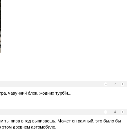
–
+7
+
тра, чавунний блок, жодних турбін...
–
+4
+
ем ты пива в год выпиваешь. Может он рамный, это было бы
в этом древнем автомобиле.