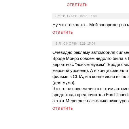
ОТВЕТИТЬ
ЛЖЕЙЦУКЕН
,
15:18, 14.04
Ну что-то как-то... Мой запорожец на
ОТВЕТИТЬ
SIR_CHOPIN
,
5:29, 15.04
Очевидно рекламу автомобиля сильно
Вроде Монро совсем недолго была в Г
вероятно с "новым мужем". Вроде свя
мировой уровень). А в конце февраля
фильме в США, и в конце июня вышла
(для мужа).
Что-то не совсем чисто с этим автомо
вроде тогда предпочитала Ford Thunder
а этот Мерседес настолько ниже уров
ОТВЕТИТЬ