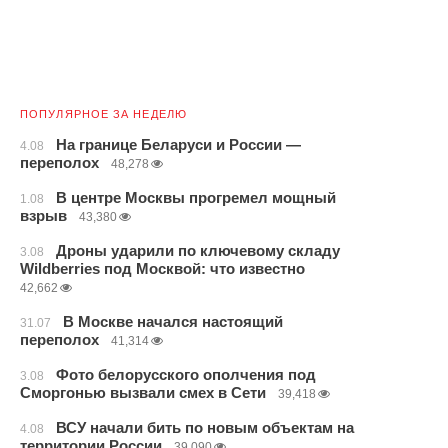
ПОПУЛЯРНОЕ ЗА НЕДЕЛЮ
На границе Беларуси и России —
4.08
переполох
48,278
В центре Москвы прогремел мощный
1.08
взрыв
43,380
Дроны ударили по ключевому складу
3.08
Wildberries под Москвой: что известно
42,662
В Москве начался настоящий
31.07
переполох
41,314
Фото белорусского ополчения под
3.08
Сморгонью вызвали смех в Сети
39,418
ВСУ начали бить по новым объектам на
4.08
территории России
39,090