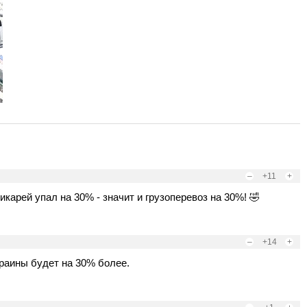
–
+11
+
икарей упал на 30% - значит и грузоперевоз на 30%! 🤣
–
+14
+
краины будет на 30% более.