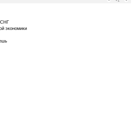
–
+1
+
 СНГ
ой экономики
юешь