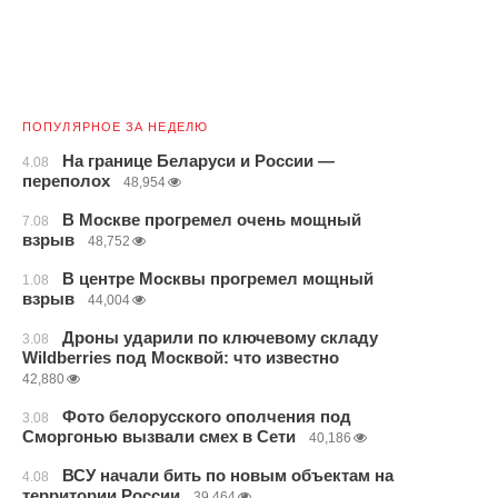
ПОПУЛЯРНОЕ ЗА НЕДЕЛЮ
На границе Беларуси и России —
4.08
переполох
48,954
В Москве прогремел очень мощный
7.08
взрыв
48,752
В центре Москвы прогремел мощный
1.08
взрыв
44,004
Дроны ударили по ключевому складу
3.08
Wildberries под Москвой: что известно
42,880
Фото белорусского ополчения под
3.08
Сморгонью вызвали смех в Сети
40,186
ВСУ начали бить по новым объектам на
4.08
территории России
39,464