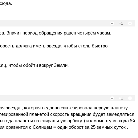
 сюда.
–
+1
+
а. Значит период обращения равен четырём часам.
орость должна иметь звезда, чтобы столь быстро
яц, чтобы обойти вокруг Земли.
–
+1
+
ая звезда , которая недавно синтезировала первую планету -
нтезированной планетой скорость вращения будет замедляться
 выхода планеты на спиральную орбиту ) и к моменту выхода 9й
ия сравнится с Солнцем = один оборот за 25 земных суток .