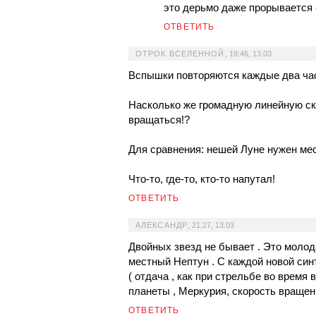
это дерьмо даже прорывается
ОТВЕТИТЬ
ОТРОК ВСЕЛЕННОЙ
,
19:46, 13.03
Вспышки повторяются каждые два час
Насколько же громадную линейную ск
вращаться!?
Для сравнения: нешей Луне нужен мес
Что-то, где-то, кто-то напутал!
ОТВЕТИТЬ
АЛЕКСАНДР
,
21:27, 13.03
Двойных звезд не бывает . Это молод
местный Нептун . С каждой новой си
( отдача , как при стрельбе во время
планеты , Меркурия, скорость вращен
ОТВЕТИТЬ