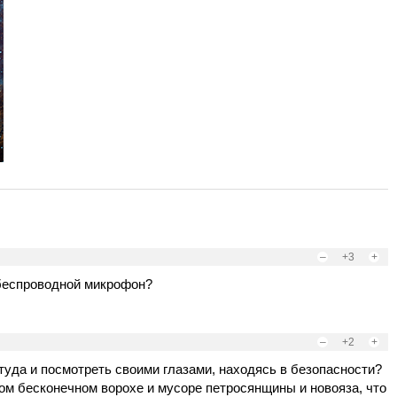
–
+3
+
беспроводной микрофон?
–
+2
+
туда и посмотреть своими глазами, находясь в безопасности?
том бесконечном ворохе и мусоре петросянщины и новояза, что