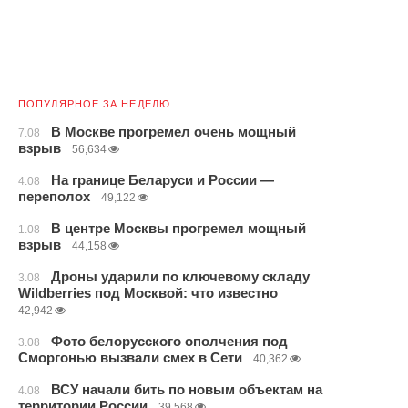
ПОПУЛЯРНОЕ ЗА НЕДЕЛЮ
В Москве прогремел очень мощный
7.08
взрыв
56,634
На границе Беларуси и России —
4.08
переполох
49,122
В центре Москвы прогремел мощный
1.08
взрыв
44,158
Дроны ударили по ключевому складу
3.08
Wildberries под Москвой: что известно
42,942
Фото белорусского ополчения под
3.08
Сморгонью вызвали смех в Сети
40,362
ВСУ начали бить по новым объектам на
4.08
территории России
39,568