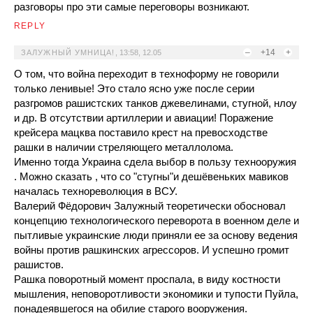
разговоры про эти самые переговоры возникают.
REPLY
–
+14
+
ЗАЛУЖНЫЙ УМНИЦА!
,
13:58, 12.05
О том, что война переходит в техноформу не говорили
только ленивые! Это стало ясно уже после серии
разгромов рашистских танков джевелинами, стугной, нлоу
и др. В отсутствии артиллерии и авиации! Поражение
крейсера мацква поставило крест на превосходстве
рашки в наличии стреляющего металлолома.
Именно тогда Украина сдела выбор в пользу технооружия
. Можно сказать , что со "стугны"и дешёвеньких мавиков
началась технореволюция в ВСУ.
Валерий Фёдорович Залужный теоретически обосновал
концепцию технологического переворота в военном деле и
пытливые украинские люди приняли ее за основу ведения
войны против рашкинских агрессоров. И успешно громит
рашистов.
Рашка поворотный момент проспала, в виду костности
мышления, неповоротливости экономики и тупости Пуйла,
понадеявшегося на обилие старого вооружения.