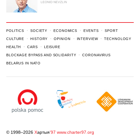
LEONID NEVZLIN
POLITICS
SOCIETY
ECONOMICS
EVENTS
SPORT
CULTURE
HISTORY
OPINION
INTERVIEW
TECHNOLOGY
HEALTH
CARS
LEISURE
BLOCKAGE BYPASS AND SOLIDARITY
CORONAVIRUS
BELARUS IN NATO
© 1998–2026
Х
артыя
’97
www.charter97.org