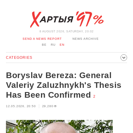
8 AUGUST 2026, SATURDAY, 20:02
SEND A NEWS REPORT
NEWS ARCHIVE
BE
RU
EN
CATEGORIES
POLITICS
SOCIETY
ECONOMICS
EVENTS
SPORT
Boryslav Bereza: General
CULTURE
HISTORY
OPINION
INTERVIEW
Valeriy Zaluzhnykh's Thesis
TECHNOLOGY
HEALTH
CARS
LEISURE
Has Been Confirmed
2
BLOCKAGE BYPASS AND SOLIDARITY
CORONAVIRUS
12.05.2026, 20:50
29,280
BELARUS IN NATO