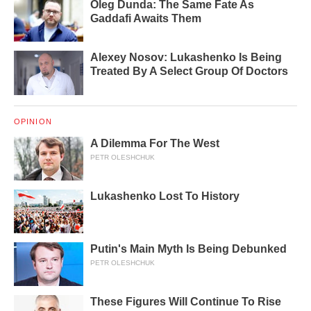
Oleg Dunda: The Same Fate As
Gaddafi Awaits Them
Alexey Nosov: Lukashenko Is Being
Treated By A Select Group Of Doctors
OPINION
A Dilemma For The West
PETR OLESHCHUK
Lukashenko Lost To History
Putin's Main Myth Is Being Debunked
PETR OLESHCHUK
These Figures Will Continue To Rise