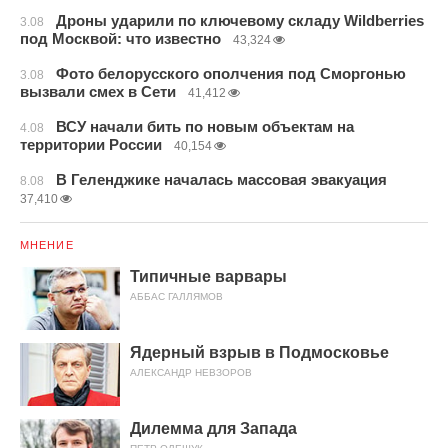
Дроны ударили по ключевому складу Wildberries
3.08
под Москвой: что известно
43,324
Фото белорусского ополчения под Сморгонью
3.08
вызвали смех в Сети
41,412
ВСУ начали бить по новым объектам на
4.08
территории России
40,154
В Геленджике началась массовая эвакуация
8.08
37,410
МНЕНИЕ
Типичные варвары
АББАС ГАЛЛЯМОВ
Ядерный взрыв в Подмосковье
АЛЕКСАНДР НЕВЗОРОВ
Дилемма для Запада