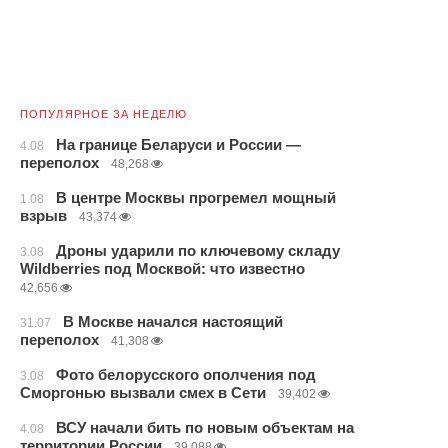
ПОПУЛЯРНОЕ ЗА НЕДЕЛЮ
На границе Беларуси и России —
4.08
переполох
48,268
В центре Москвы прогремел мощный
1.08
взрыв
43,374
Дроны ударили по ключевому складу
3.08
Wildberries под Москвой: что известно
42,656
В Москве начался настоящий
31.07
переполох
41,308
Фото белорусского ополчения под
3.08
Сморгонью вызвали смех в Сети
39,402
ВСУ начали бить по новым объектам на
4.08
территории России
39,088