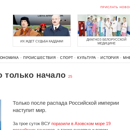
ПРИСЛАТЬ НОВО
ДИАГНОЗ БЕЛОРУССКОЙ
ИХ ЖДЕТ СУДЬБА КАДДАФИ
МЕДИЦИНЕ
КОНОМИКА
ПРОИСШЕСТВИЯ
СПОРТ
КУЛЬТУРА
ИСТОРИЯ
МН
СОЛИДАРНОСТЬ
КОРОНАВИРУС
БЕЛАРУСЬ В НАТО
о только начало
25
Только после распада Российской империи
наступит мир.
За трое суток ВСУ
поразили в Азовском море 19
российских танкеров
, а также сухогруз и паром.