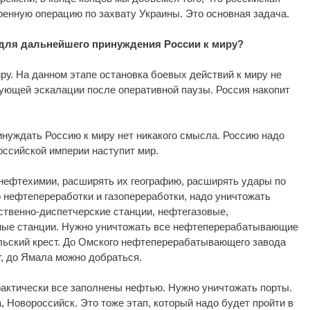
енную операцию по захвату Украины. Это основная задача.
 для дальнейшего принуждения России к миру?
у. На данном этапе остановка боевых действий к миру не
дующей эскалации после оперативной паузы. Россия накопит
инуждать Россию к миру нет никакого смысла. Россию надо
оссийской империи наступит мир.
 нефтехимии, расширять их географию, расширять удары по
нефтепереработки и газопереработки, надо уничтожать
ственно-диспетчерские станции, нефтегазовые,
ые станции. Нужно уничтожать все нефтеперерабатывающие
льский крест. До Омского нефтеперерабатывающего завода
т, до Ямала можно добраться.
актически все заполнены нефтью. Нужно уничтожать порты.
, Новороссийск. Это тоже этап, который надо будет пройти в