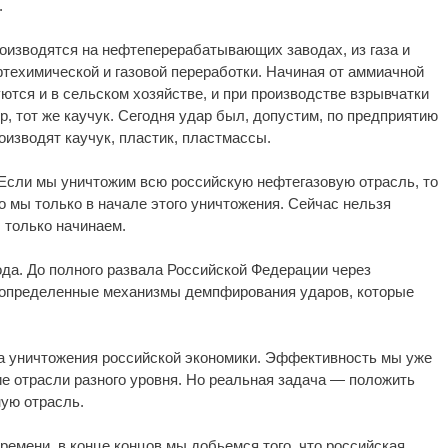
.
оизводятся на нефтеперерабатывающих заводах, из газа и
техимической и газовой переработки. Начиная от аммиачной
ются и в сельском хозяйстве, и при производстве взрывчатки
р, тот же каучук. Сегодня удар был, допустим, по предприятию
изводят каучук, пластик, пластмассы.
 Если мы уничтожим всю российскую нефтегазовую отрасль, то
о мы только в начале этого уничтожения. Сейчас нельзя
ы только начинаем.
года. До полного развала Российской Федерации через
ть определенные механизмы демпфирования ударов, которые
а уничтожения российской экономики. Эффективность мы уже
е отрасли разного уровня. Но реальная задача — положить
ную отрасль.
ремени, в конце концов мы добьемся того, что российская