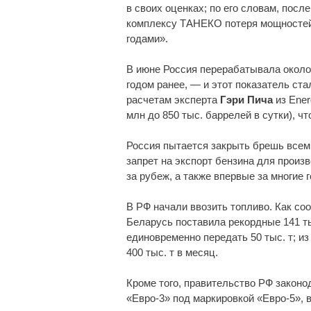
в своих оценках; по его словам, посл
комплексу ТАНЕКО потеря мощностей
годами».
В июне Россия перерабатывала около 
годом ранее, — и этот показатель ст
расчетам эксперта
Гэри Пича
из Ener
млн до 850 тыс. баррелей в сутки), ч
Россия пытается закрыть брешь всем
запрет на экспорт бензина для произ
за рубеж, а также впервые за многие 
В РФ начали ввозить топливо. Как с
Беларусь поставила рекордные 141 тыс
единовременно передать 50 тыс. т; из
400 тыс. т в месяц.
Кроме того, правительство РФ закон
«Евро-3» под маркировкой «Евро-5», 