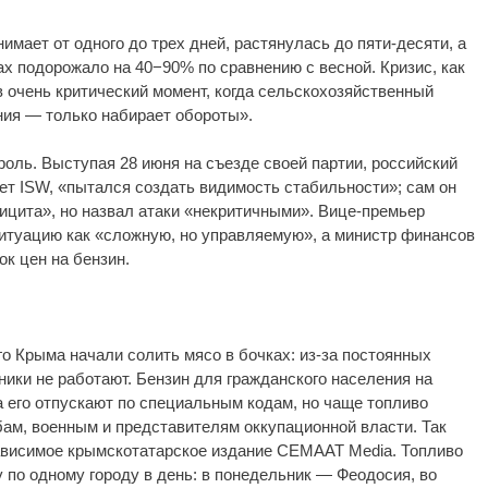
имает от одного до трех дней, растянулась до пяти-десяти, а
ах подорожало на 40−90% по сравнению с весной. Кризис, как
«в очень критический момент, когда сельскохозяйственный
ния — только набирает обороты».
оль. Выступая 28 июня на съезде своей партии, российский
ет ISW, «пытался создать видимость стабильности»; сам он
ицита», но назвал атаки «некритичными». Вице-премьер
итуацию как «сложную, но управляемую», а министр финансов
ок цен на бензин.
о Крыма начали солить мясо в бочках: из-за постоянных
ики не работают. Бензин для гражданского населения на
а его отпускают по специальным кодам, но чаще топливо
м, военным и представителям оккупационной власти. Так
ависимое крымскотатарское издание CEMAAT Media. Топливо
по одному городу в день: в понедельник — Феодосия, во