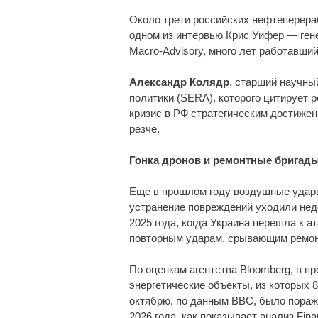
Около трети российских нефтеперера
одном из интервью Крис Уифер — ген
Macro-Advisory, много лет работавший
Александр Колядр
, старший научны
политики (SERA), которого цитирует 
кризис в РФ стратегическим достиже
резче.
Гонка дронов и ремонтные бригад
Еще в прошлом году воздушные удары
устранение повреждений уходили нед
2025 года, когда Украина перешла к 
повторным ударам, срывающим ремон
По оценкам агентства Bloomberg, в п
энергетические объекты, из которых
октябрю, по данным BBC, было пораже
2026 года, как показывает анализ Fina