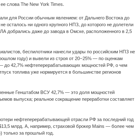
ее слова The New York Times.
тали для России обычным явлением: от Дальнего Востока до
не осталось ни одного крупного НПЗ, до которого не долетели
А добрались даже до завода в Омске, расположенного в 2,5
циалистов, беспилотники нанесли удары по российским НПЗ не
 прошлом году) и вывели из строя от 20−25% — по оценкам
 — до 42,7% нефтеперерабатывающих мощностей РФ, о чем
тпуск топлива уже нормируется в большинстве регионов
вленные Генштабом ВСУ 42,7% — это доля мощностей
бъемов выпуска; реальное сокращение переработки составляет
потери нефтеперерабатывающей отрасли РФ за последний год
 $13,5 млрд. А, например, страховой брокер Mains — более чем
в) только за прошлый год.