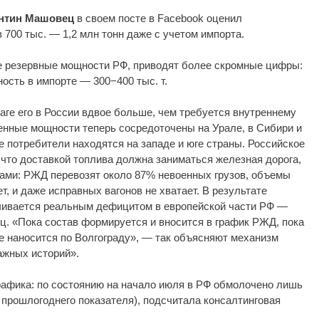
нтин Машовец
в своем посте в Facebook оценил
700 тыс. — 1,2 млн тонн даже с учетом импорта.
 резервные мощности РФ, приводят более скромные цифры:
ность в импорте — 300−400 тыс. т.
ге его в России вдвое больше, чем требуется внутреннему
енные мощности теперь сосредоточены на Урале, в Сибири и
е потребители находятся на западе и юге страны. Российское
что доставкой топлива должна заниматься железная дорога,
ами: РЖД перевозят около 87% невоенных грузов, объемы
т, и даже исправных вагонов не хватает. В результате
ивается реальным дефицитом в европейской части РФ —
яц. «Пока состав формируется и вносится в график РЖД, пока
же наносится по Волгограду», — так объясняют механизм
ажных историй».
рафика: по состоянию на начало июля в РФ обмолочено лишь
 прошлогоднего показателя), подсчитала консалтинговая