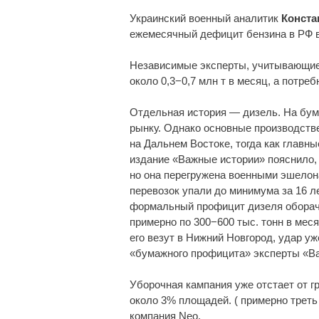
Украинский военный аналитик
Конста
ежемесячный дефицит бензина в РФ в 
Независимые эксперты, учитывающие
около 0,3−0,7 млн т в месяц, а потреб
Отдельная история — дизель. На бума
рынку. Однако основные производств
на Дальнем Востоке, тогда как главны
издание «Важные истории» пояснило, 
но она перегружена военными эшелон
перевозок упали до минимума за 16 ле
формальный профицит дизеля оборач
примерно по 300−600 тыс. тонн в мес
его везут в Нижний Новгород, удар у
«бумажного профицита» эксперты «В
Уборочная кампания уже отстает от г
около 3% площадей. ( примерно треть
компания Neo.