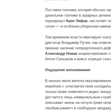
Поставка топлива, которая обычно зан
дизельное топливо в аграрных регион
подчеркнул
Крис Уифер
, наступает 
сезон — и особенно уборочная кампа
Тем временем власти имитируют контр
диктатор Владимир Путин, как отмеча
признал наличие «определенного деф
Александр Новак
охарактеризовал с
Антон Силуанов и вовсе отрицал скач
Ощущение непонимания
В начале июля жители оккупированног
перебоев с электричеством холодильн
полуострове появляется редко: иногд
достается лишь коммунальным служба
описывает жизнь на полуострове нез
«выбрасывают» в свободную продажу 