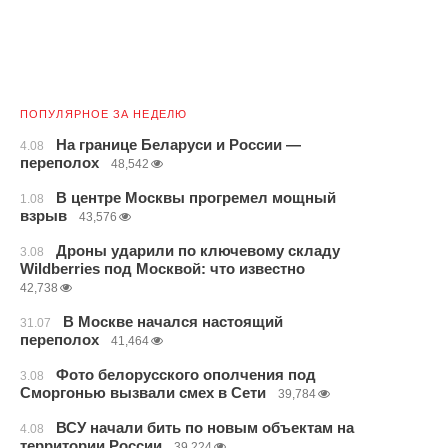
ПОПУЛЯРНОЕ ЗА НЕДЕЛЮ
На границе Беларуси и России —
4.08
переполох
48,542
В центре Москвы прогремел мощный
1.08
взрыв
43,576
Дроны ударили по ключевому складу
3.08
Wildberries под Москвой: что известно
42,738
В Москве начался настоящий
31.07
переполох
41,464
Фото белорусского ополчения под
3.08
Сморгонью вызвали смех в Сети
39,784
ВСУ начали бить по новым объектам на
4.08
территории России
39,224