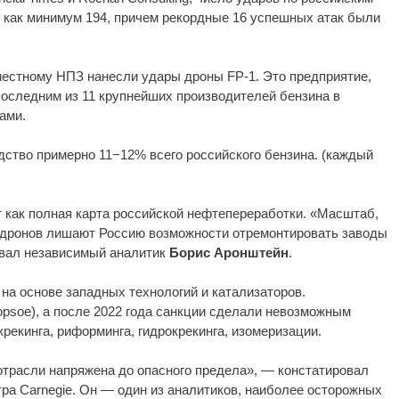
 как минимум 194, причем рекордные 16 успешных атак были
местному НПЗ нанесли удары дроны FP-1. Это предприятие,
последним из 11 крупнейших производителей бензина в
ами.
дство примерно 11−12% всего российского бензина. (каждый
 как полная карта российской нефтепереработки. «Масштаб,
 дронов лишают Россию возможности отремонтировать заводы
овал независимый аналитик
Борис Аронштейн
.
на основе западных технологий и катализаторов.
 Topsoe), а после 2022 года санкции сделали невозможным
рекинга, риформинга, гидрокрекинга, изомеризации.
отрасли напряжена до опасного предела», — констатировал
тра Carnegie. Он — один из аналитиков, наиболее осторожных