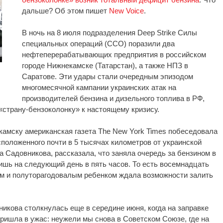
дальше? Об этом пишет
New Voice
.
В ночь на 8 июля подразделения Deep Strike Силы
специальных операций (ССО) поразили два
нефтеперерабатывающих предприятия в российском
городе Нижнекамске (Татарстан), а также НПЗ в
Саратове. Эти удары стали очередным эпизодом
многомесячной кампании украинских атак на
производителей бензина и дизельного топлива в РФ,
«страну-бензоколонку» к настоящему кризису.
камску американская газета The New York Times побеседовала
сположенного почти в 5 тысячах километров от украинской
а Садовникова, рассказала, что заняла очередь за бензином в
ишь на следующий день в пять часов. То есть восемнадцать
м и полуторагодовалым ребенком ждала возможности залить
икова столкнулась еще в середине июня, когда на заправке
пришла в ужас: неужели мы снова в Советском Союзе, где на