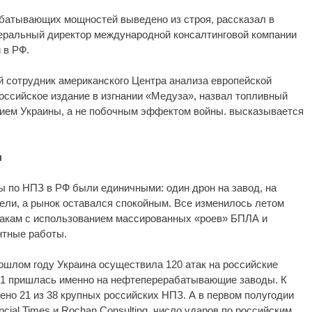
батывающих мощностей выведено из строя, рассказал в
еральный директор международной консалтинговой компании
 в РФ.
й сотрудник американского Центра анализа европейской
российское издание в изгнании «Медуза», назвал топливный
нием Украины, а не побочным эффектом войны. высказывается
ы
 по НПЗ в РФ были единичными: один дрон на завод, на
ели, а рынок оставался спокойным. Все изменилось летом
атакам с использованием массированных «роев» БПЛА и
тные работы.
рошлом году Украина осуществила 120 атак на российские
 81 пришлась именно на нефтеперерабатывающие заводы. К
но 21 из 38 крупных российских НПЗ. А в первом полугодии
ncial Times и Rochan Consulting, число ударов по российским