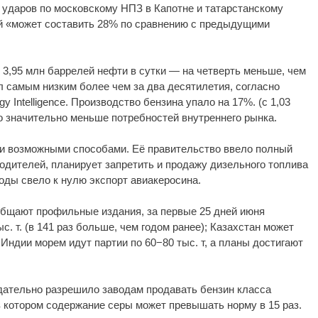
е ударов по московскому НПЗ в Капотне и татарстанскому
 «может составить 28% по сравнению с предыдущими
3,95 млн баррелей нефти в сутки — на четверть меньше, чем
ал самым низким более чем за два десятилетия, согласно
gy Intelligence. Производство бензина упало на 17%. (с 1,03
то значительно меньше потребностей внутреннего рынка.
и возможными способами. Её правительство ввело полный
водителей, планирует запретить и продажу дизельного топлива
годы свело к нулю экспорт авиакеросина.
ообщают профильные издания, за первые 25 дней июня
. т. (в 141 раз больше, чем годом ранее); Казахстан может
 Индии морем идут партии по 60−80 тыс. т, а планы достигают
одательно разрешило заводам продавать бензин класса
в котором содержание серы может превышать норму в 15 раз.