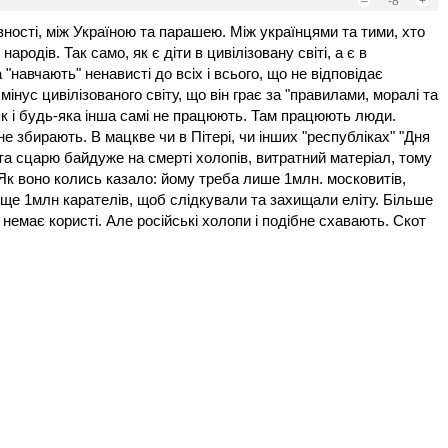
–
-8
+
вності, між Україною та парашею. Між українцями та тими, хто
ародів. Так само, як є діти в цивілізовану світі, а є в
"навчають" ненависті до всіх і всього, що не відповідає
інус цивілізованого світу, що він грає за "правилами, моралі та
 як і будь-яка інша самі не працюють. Там працюють люди.
не збирають. В мацкве чи в Пітері, чи інших "республіках" "Дня
та сцарю байдуже на смерті холопів, витратний матеріал, тому
 Як воно колись казало: йому треба лише 1млн. московитів,
 ще 1млн карателів, щоб слідкували та захищали еліту. Більше
немає користі. Але російські холопи і подібне схавають. Скот