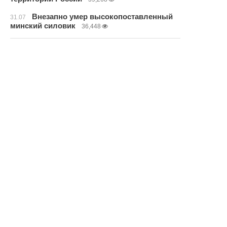
Внезапно умер высокопоставленный
31.07
минский силовик
36,448