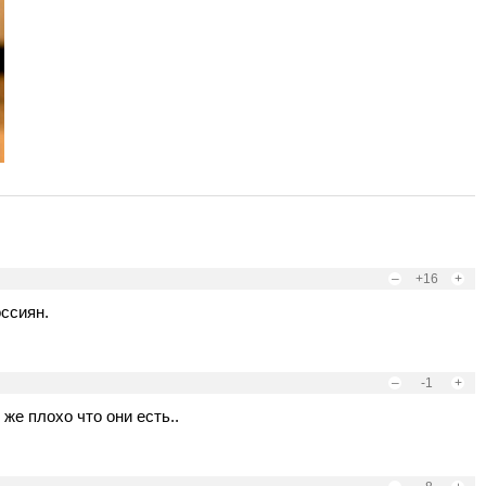
–
+16
+
ссиян.
–
-1
+
 же плохо что они есть..