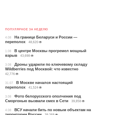
ПОПУЛЯРНОЕ ЗА НЕДЕЛЮ
На границе Беларуси и России —
4.08
переполох
48,620
В центре Москвы прогремел мощный
1.08
взрыв
43,698
Дроны ударили по ключевому складу
3.08
Wildberries под Москвой: что известно
42,776
В Москве начался настоящий
31.07
переполох
41,524
Фото белорусского ополчения под
3.08
Сморгонью вызвали смех в Сети
39,858
ВСУ начали бить по новым объектам на
4.08
территории России
39,268