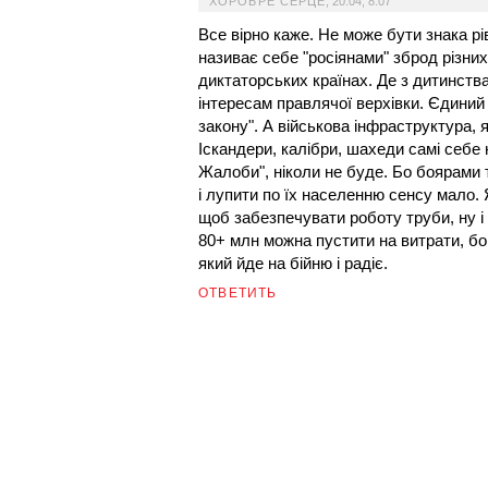
ХОРОБРЕ СЕРЦЕ
,
20:04, 8.07
Все вірно каже. Не може бути знака рі
називає себе "росіянами" зброд різних н
диктаторських країнах. Де з дитинства 
інтересам правлячої верхівки. Єдиний м
закону". А військова інфраструктура,
Іскандери, калібри, шахеди самі себе 
Жалоби", ніколи не буде. Бо боярами 
і лупити по їх населенню сенсу мало.
щоб забезпечувати роботу труби, ну і
80+ млн можна пустити на витрати, бо 
який йде на бійню і радіє.
ОТВЕТИТЬ