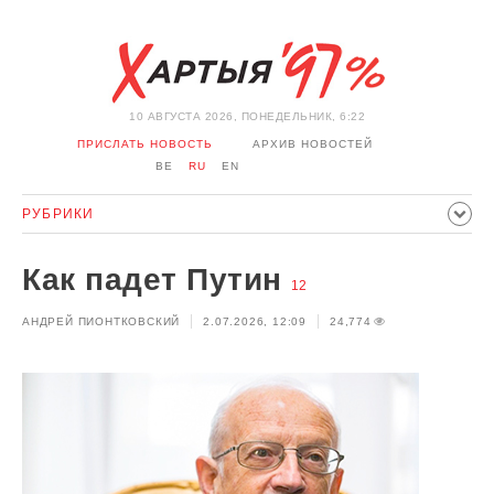
10 АВГУСТА 2026, ПОНЕДЕЛЬНИК, 6:22
ПРИСЛАТЬ НОВОСТЬ
АРХИВ НОВОСТЕЙ
BE
RU
EN
РУБРИКИ
ПОЛИТИКА
ОБЩЕСТВО
ЭКОНОМИКА
Как падет Путин
ПРОИСШЕСТВИЯ
СПОРТ
КУЛЬТУРА
12
ИСТОРИЯ
АНДРЕЙ ПИОНТКОВСКИЙ
2.07.2026, 12:09
24,774
МНЕНИЕ
ИНТЕРВЬЮ
ТЕХНОЛОГИИ
ЗДОРОВЬЕ
АВТО
ОТДЫХ
ОБХОД БЛОКИРОВКИ И СОЛИДАРНОСТЬ
КОРОНАВИРУС
БЕЛАРУСЬ В НАТО