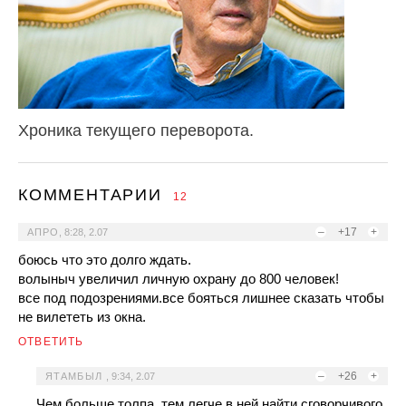
Хроника текущего переворота.
КОММЕНТАРИИ
12
–
+17
+
АПРО
,
8:28, 2.07
боюсь что это долго ждать.
волыныч увеличил личную охрану до 800 человек!
все под подозрениями.все бояться лишнее сказать чтобы
не вилететь из окна.
ОТВЕТИТЬ
–
+26
+
ЯТАМБЫЛ
,
9:34, 2.07
Чем больше толпа, тем легче в ней найти сговорчивого