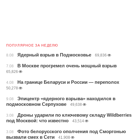
ПОПУЛЯРНОЕ ЗА НЕДЕЛЮ
Ядерный взрыв в Подмосковье
8.08
69,836
В Москве прогремел очень мощный взрыв
7.08
65,826
На границе Беларуси и России — переполох
4.08
50,278
Эпицентр «ядерного взрыва» находился в
9.08
подмосковном Серпухове
49,638
Дроны ударили по ключевому складу Wildberries
3.08
под Москвой: что известно
43,514
Фото белорусского ополчения под Сморгонью
3.08
вызвали смех в Сети
41,908