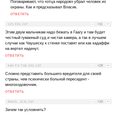
Поговаривают, что «отца народов» убрал человек из
охраны. Как и предсказывал Власик.
ОТВЕТИТЬ
–
+11
+
123
,
9:41, 2.07
Этим двум мальчикам надо бежать в Гаагу и там будет
честный гуманный суд и чистая камера, а так в лучшем
случае как Чаушеску к стенке поставят или как кадаффи
на вертел наденут.
ОТВЕТИТЬ
–
+29
+
КАК-ТО ТАК
,
9:52, 2.07
Сложно представить большего вредителя для своей
страны, чем психически больной пересидент -
многоходовочник.
ОТВЕТИТЬ
–
+10
+
MAUS
,
11:31, 2.07
Зачем так усложнять?