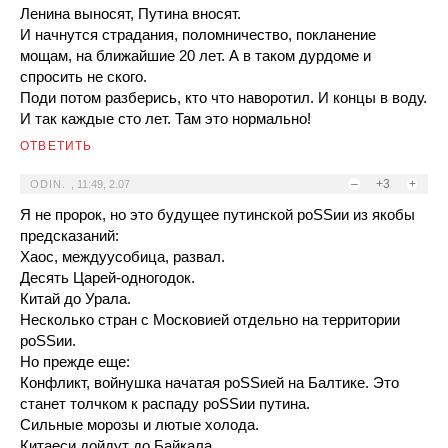
Ленина выносят, Путина вносят.
И начнутся страдания, поломничество, покланение
мощам, на ближайшие 20 лет. А в таком дурдоме и
спросить не ского.
Поди потом разберись, кто что наворотил. И концы в воду.
И так каждые сто лет. Там это нормально!
ОТВЕТИТЬ
–
+3
+
ODIN.
,
11:49, 2.07
Я не пророк, но это будущее путинской роSSии из якобы
предсказаний:
Хаос, междуусобица, развал.
Десять Царей-одногодок.
Китай до Урала.
Несколько стран с Московией отдельно на территории
роSSии.
Но прежде еще:
Конфликт, войнушка начатая роSSией на Балтике. Это
станет толчком к распаду роSSии путина.
Сильные морозы и лютые холода.
Китаеси дойдут до Байкала.