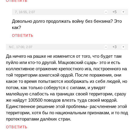
ОТВЕТИТЬ
–
+5
+
7
,
16:55, 2.07
Довольно долго продолжать войну без бензина? Это
как?
ОТВЕТИТЬ
–
+3
+
NC
,
17:00, 2.07
Да ничего на рашке не изменится от того, что будет там
пуйло или кто-то другой. Мацковский сцарь- это и есть
коллективное отражение крепостного ига, построенного на
той территории азиатской ордой. После поражения, они
какое то время попытаются изображать из себя людей, но
потом, как только соберутся с силами, и увидят
малейшую слабость на границах своей территории, сразу
же найдут 100500 поводов влезть туда своей мордой.
Единственное решение этой проблемы- расчленение этой
территории, хотя бы по национальным признакам, и то под
протекторатами далёких стран.
ОТВЕТИТЬ