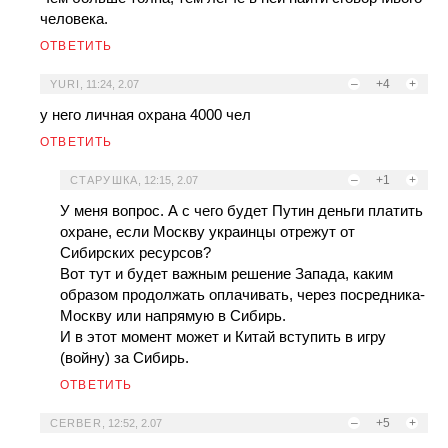
человека.
ОТВЕТИТЬ
–
+4
+
YURI
,
11:24, 2.07
у него личная охрана 4000 чел
ОТВЕТИТЬ
–
+1
+
СТАРУШКА
,
12:15, 2.07
У меня вопрос. А с чего будет Путин деньги платить
охране, если Москву украинцы отрежут от
Сибирских ресурсов?
Вот тут и будет важным решение Запада, каким
образом продолжать оплачивать, через посредника-
Москву или напрямую в Сибирь.
И в этот момент может и Китай вступить в игру
(войну) за Сибирь.
ОТВЕТИТЬ
–
+5
+
CERBER
,
12:52, 2.07