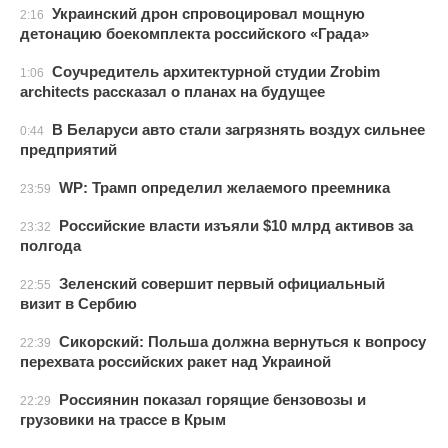
Украинский дрон спровоцировал мощную
2:16
детонацию боекомплекта российского «Града»
Соучредитель архитектурной студии Zrobim
1:06
architects рассказал о планах на будущее
В Беларуси авто стали загрязнять воздух сильнее
0:44
предприятий
WP: Трамп определил желаемого преемника
23:59
Российские власти изъяли $10 млрд активов за
23:32
полгода
Зеленский совершит первый официальный
22:55
визит в Сербию
Сикорский: Польша должна вернуться к вопросу
22:39
перехвата российских ракет над Украиной
Россиянин показал горящие бензовозы и
22:29
грузовики на трассе в Крым