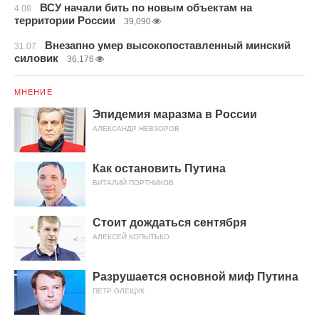
ВСУ начали бить по новым объектам на
4.08
территории России
39,090
Внезапно умер высокопоставленный минский
31.07
силовик
36,176
МНЕНИЕ
Эпидемия маразма в России
АЛЕКСАНДР НЕВЗОРОВ
Как остановить Путина
ВИТАЛИЙ ПОРТНИКОВ
Стоит дождаться сентября
АЛЕКСЕЙ КОПЫТЬКО
Разрушается основной миф Путина
ПЕТР ОЛЕЩУК