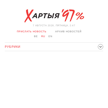
7 АВГУСТА 2026, ПЯТНИЦА, 2:47
ПРИСЛАТЬ НОВОСТЬ
АРХИВ НОВОСТЕЙ
BE
RU
EN
РУБРИКИ
ПОЛИТИКА
ОБЩЕСТВО
ЭКОНОМИКА
ПРОИСШЕСТВИЯ
СПОРТ
КУЛЬТУРА
ИСТОРИЯ
МНЕНИЕ
ИНТЕРВЬЮ
ТЕХНОЛОГИИ
ЗДОРОВЬЕ
АВТО
ОТДЫХ
ОБХОД БЛОКИРОВКИ И СОЛИДАРНОСТЬ
КОРОНАВИРУС
БЕЛАРУСЬ В НАТО