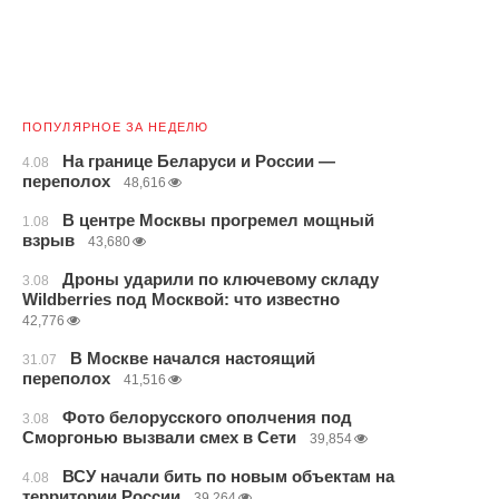
ПОПУЛЯРНОЕ ЗА НЕДЕЛЮ
На границе Беларуси и России —
4.08
переполох
48,616
В центре Москвы прогремел мощный
1.08
взрыв
43,680
Дроны ударили по ключевому складу
3.08
Wildberries под Москвой: что известно
42,776
В Москве начался настоящий
31.07
переполох
41,516
Фото белорусского ополчения под
3.08
Сморгонью вызвали смех в Сети
39,854
ВСУ начали бить по новым объектам на
4.08
территории России
39,264