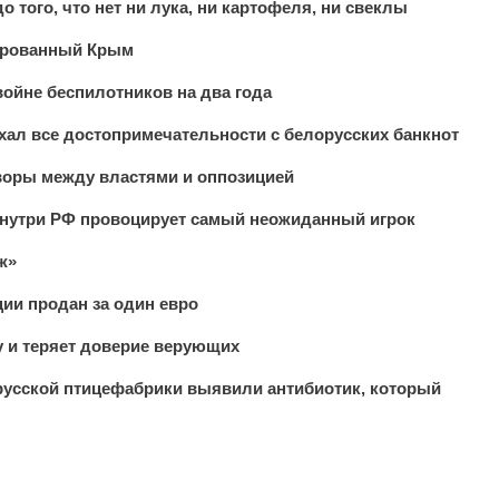
 того, что нет ни лука, ни картофеля, ни свеклы
пированный Крым
войне беспилотников на два года
ал все достопримечательности с белорусских банкнот
воры между властями и оппозицией
нутри РФ провоцирует самый неожиданный игрок
ж»
ии продан за один евро
 и теряет доверие верующих
русской птицефабрики выявили антибиотик, который