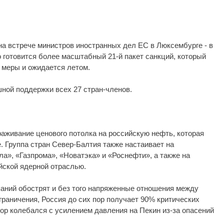
на встрече министров иностранных дел ЕС в Люксембурге - в
 готовится более масштабный 21-й пакет санкций, который
 меры и ожидается летом.
ой поддержки всех 27 стран-членов.
аживание ценового потолка на российскую нефть, которая
. Группа стран Север-Балтия также настаивает на
а», «Газпрома», «Новатэка» и «Роснефти», а также на
йской ядерной отраслью.
паний обострят и без того напряженные отношения между
раничения, Россия до сих пор получает 90% критических
пор колебался с усилением давления на Пекин из-за опасений