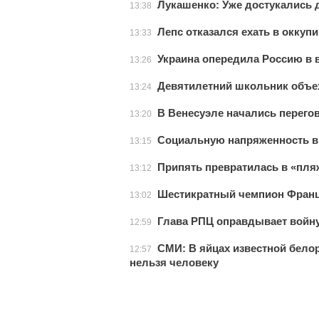
Лукашенко: Уже достукались до
13:38
Лепс отказался ехать в окку
13:33
Украина опередила Россию в 
13:26
Девятилетний школьник объех
13:24
В Венесуэле начались перего
13:20
Социальную напряженность в
13:15
Припять превратилась в «пля
13:12
Шестикратный чемпион Франц
13:02
Глава РПЦ оправдывает войну
12:59
СМИ: В яйцах известной бело
12:57
нельзя человеку