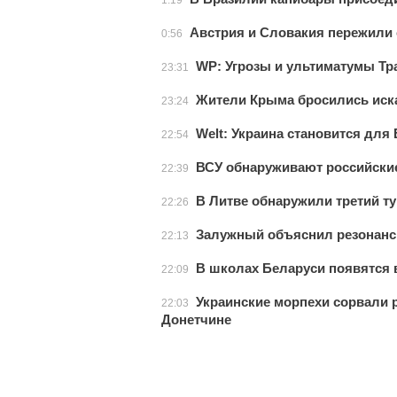
1:19
Австрия и Словакия пережили 
0:56
WP: Угрозы и ультиматумы Тр
23:31
Жители Крыма бросились иска
23:24
Welt: Украина становится дл
22:54
ВСУ обнаруживают российские
22:39
В Литве обнаружили третий т
22:26
Залужный объяснил резонансн
22:13
В школах Беларуси появятся
22:09
Украинские морпехи сорвали р
22:03
Донетчине