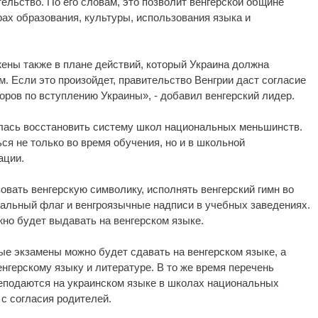
ельство. По его словам, это позволит венгерской общине
ах образования, культуры, использования языка и
ены также в плане действий, который Украина должна
 Если это произойдет, правительство Венгрии даст согласие
воров по вступлению Украины», - добавил венгерский лидер.
лась восстановить систему школ национальных меньшинств.
ся не только во время обучения, но и в школьной
ации.
вать венгерскую символику, исполнять венгерский гимн во
нальный флаг и венгроязычные надписи в учебных заведениях.
но будет выдавать на венгерском языке.
ые экзамены можно будет сдавать на венгерском языке, а
енгерскому языку и литературе. В то же время перечень
еподаются на украинском языке в школах национальных
с согласия родителей.