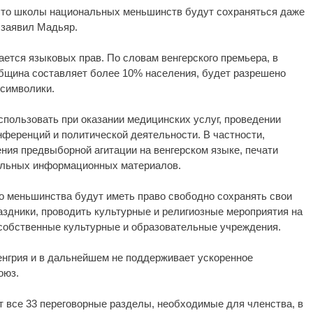
 что школы национальных меньшинств будут сохраняться даже
 заявил Мадьяр.
ется языковых прав. По словам венгерского премьера, в
община составляет более 10% населения, будет разрешено
 символики.
спользовать при оказании медицинских услуг, проведении
ференций и политической деятельности. В частности,
ния предвыборной агитации на венгерском языке, печати
альных информационных материалов.
го меньшинства будут иметь право свободно сохранять свои
здники, проводить культурные и религиозные мероприятия на
 собственные культурные и образовательные учреждения.
енгрия и в дальнейшем не поддерживает ускоренное
оюз.
т все 33 переговорные разделы, необходимые для членства, в