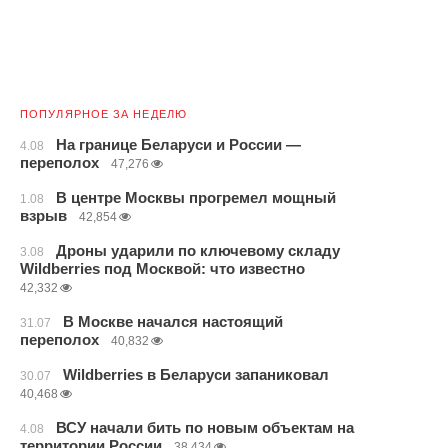
ПОПУЛЯРНОЕ ЗА НЕДЕЛЮ
На границе Беларуси и России —
4.08
переполох
47,276
В центре Москвы прогремел мощный
1.08
взрыв
42,854
Дроны ударили по ключевому складу
3.08
Wildberries под Москвой: что известно
42,332
В Москве начался настоящий
31.07
переполох
40,832
Wildberries в Беларуси запаниковал
30.07
40,468
ВСУ начали бить по новым объектам на
4.08
территории России
38,434