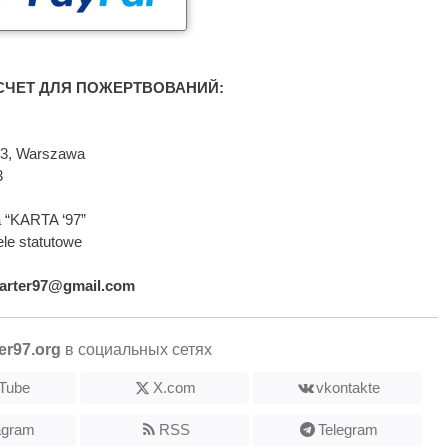
ЧЕТ ДЛЯ ПОЖЕРТВОВАНИЙ:
593, Warszawa
3
 “KARTA ‘97”
le statutowe
arter97@gmail.com
er97.org
в социальных сетях
Tube
X.com
vkontakte
agram
RSS
Telegram