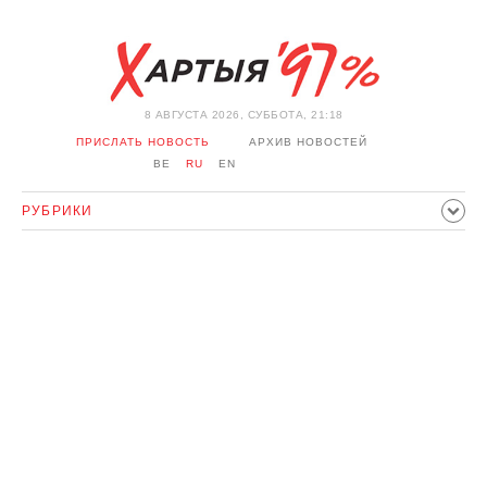
8 АВГУСТА 2026, СУББОТА, 21:18
ПРИСЛАТЬ НОВОСТЬ
АРХИВ НОВОСТЕЙ
BE
RU
EN
РУБРИКИ
ПОЛИТИКА
ОБЩЕСТВО
ЭКОНОМИКА
ПРОИСШЕСТВИЯ
СПОРТ
КУЛЬТУРА
ИСТОРИЯ
МНЕНИЕ
ИНТЕРВЬЮ
ТЕХНОЛОГИИ
ЗДОРОВЬЕ
АВТО
ОТДЫХ
ОБХОД БЛОКИРОВКИ И СОЛИДАРНОСТЬ
КОРОНАВИРУС
БЕЛАРУСЬ В НАТО