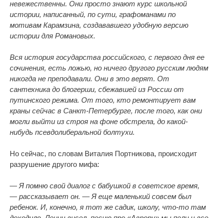
невежественны. Они просто знают курс школьной
истории, написанный, по сути, графоманами по
мотивам Карамзина, создававшего удобную версию
истории для Романовых.
Вся история государства российского, с первого дня ее
сочинения, есть ложью, но ничего другого русским людям
никогда не преподавали. Они в это верят. От
сантехника до блогерши, сбежавшей из России от
путинского режима. От того, кто ремонтирует вам
краны сейчас в Санкт-Петербурге, после того, как они
могли выйти из строя на фоне обстрела, до какой-
нибудь псевдолиберальной болтухи.
Но сейчас, по словам Виталия Портникова, происходит
разрушение другого мифа:
— Я помню свой диалог с бабушкой в советское время,
— рассказывает он. — Я еще маленький совсем был
ребенок. И, конечно, я тот же садик, школу, что-то там
доходило. Ленин висел, песню про «Аврору» мы пели и все