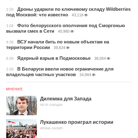
Дроны ударили по ключевому складу Wildberries
3.08
под Москвой: что известно
43,116
Фото белорусского ополчения под Сморгонью
3.08
вызвали смех в Сети
40,980
ВСУ начали бить по новым объектам на
4.08
территории России
39,834
Ядерный взрыв в Подмосковье
8.08
38,064
В Беларуси ввели новое ограничение для
2.08
владельцев частных участков
34,984
МНЕНИЕ
Дилемма для Запада
ПЕТР ОЛЕЩУК
Лукашенко проиграл истории
ИРИНА ХАЛИП