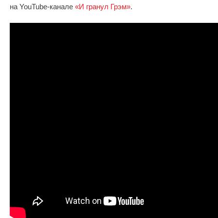
на YouTube-канале
«И гранул Грэм»
.