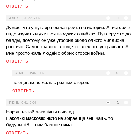
ОТВЕТИТЬ
–
+1
+
АЛЕКС
,
20:22, 2.06
Думаю, что у путлера была тройка по истории. А, историю
надо изучать и учиться на чужих ошибках. Путлеру это до
балды, поэтому он уже угробил около одного миллиона
россиян. Самое главное в том, что всех это устраивает. А,
мне просто жаль людей с обоих сторон войны.
ОТВЕТИТЬ
–
0
+
А МНЕ
,
1:46, 6.06
не одинаково жаль с разных сторон...
ОТВЕТИТЬ
–
+5
+
ПЕНЬ
,
6:41, 3.06
Нарэшце-той лаканічны выклад.
Паколькі масковію ніхто не збіраецца знішчаць, то
будучыні ў гэтым балоце няма.
ОТВЕТИТЬ