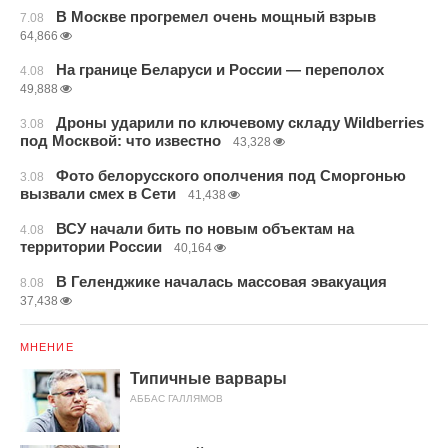
В Москве прогремел очень мощный взрыв
7.08
64,866
На границе Беларуси и России — переполох
4.08
49,888
Дроны ударили по ключевому складу Wildberries
3.08
под Москвой: что известно
43,328
Фото белорусского ополчения под Сморгонью
3.08
вызвали смех в Сети
41,438
ВСУ начали бить по новым объектам на
4.08
территории России
40,164
В Геленджике началась массовая эвакуация
8.08
37,438
МНЕНИЕ
Типичные варвары
АББАС ГАЛЛЯМОВ