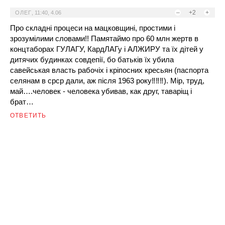
–
+2
+
ОЛЕГ
,
11:40, 4.06
Про складні процеси на мацковщині, простими і
зрозумілими словами!! Памятаймо про 60 млн жертв в
концтаборах ГУЛАГУ, КардЛАГу і АЛЖИРУ та їх дітей у
дитячих будинках совдепії, бо батьків їх убила
савейськая власть рабочіх і кріпосних кресьян (паспорта
селянам в срср дали, аж після 1963 року‼️‼️‼️). Мір, труд,
май….человек - человека убивав, как друг, таваріщ і
брат…
ОТВЕТИТЬ