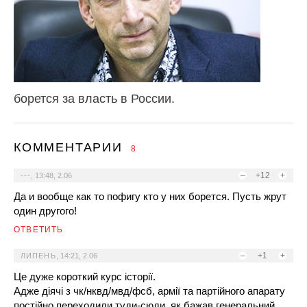
борется за власть в России.
КОММЕНТАРИИ
8
–
+12
+
---
,
13:48, 2.06
Да и вообще как то пофигу кто у них борется. Пусть жрут
один другого!
ОТВЕТИТЬ
–
+1
+
ЛИПЕНЬ
,
14:21, 2.06
Це дуже короткий курс історії.
Адже діячі з чк/нквд/мвд/фсб, армії та партійного апарату
постійно переходили туди-сюди, як бажав генеральний