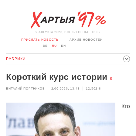
9 АВГУСТА 2026, ВОСКРЕСЕНЬЕ, 13:09
ПРИСЛАТЬ НОВОСТЬ
АРХИВ НОВОСТЕЙ
BE
RU
EN
РУБРИКИ
ПОЛИТИКА
ОБЩЕСТВО
ЭКОНОМИКА
Короткий курс истории
ПРОИСШЕСТВИЯ
СПОРТ
КУЛЬТУРА
ИСТОРИЯ
8
ВИТАЛИЙ ПОРТНИКОВ
2.06.2026, 13:43
12,562
МНЕНИЕ
ИНТЕРВЬЮ
ТЕХНОЛОГИИ
ЗДОРОВЬЕ
АВТО
ОТДЫХ
ОБХОД БЛОКИРОВКИ И СОЛИДАРНОСТЬ
Кто
КОРОНАВИРУС
БЕЛАРУСЬ В НАТО