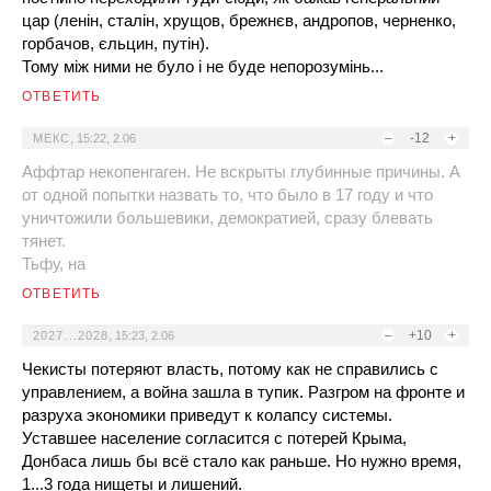
цар (ленін, сталін, хрущов, брежнєв, андропов, черненко,
горбачов, єльцин, путін).
Тому між ними не було і не буде непорозумінь...
ОТВЕТИТЬ
–
-12
+
МЕКС
,
15:22, 2.06
Аффтар некопенгаген. Не вскрыты глубинные причины. А
от одной попытки назвать то, что было в 17 году и что
уничтожили большевики, демократией, сразу блевать
тянет.
Тьфу, на
ОТВЕТИТЬ
–
+10
+
2027...2028
,
15:23, 2.06
Чекисты потеряют власть, потому как не справились с
управлением, а война зашла в тупик. Разгром на фронте и
разруха экономики приведут к колапсу системы.
Уставшее население согласится с потерей Крыма,
Донбаса лишь бы всё стало как раньше. Но нужно время,
1...3 года нищеты и лишений.