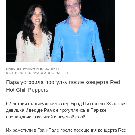
ИНЕС ДЕ РАМОН И БРЭД ПИТТ
ФОТО: INSTAGRAM @WHOOPSEE.IT
Пара устроила прогулку после концерта Red
Hot Chili Peppers.
62-летний голливудский актер
Брэд Питт
и его 33-летняя
девушка
Инес де Рамон
прогулялись в Париже,
наслаждаясь музыкой и вкусной едой.
Их заметили в Гран-Пале после посещения концерта Red