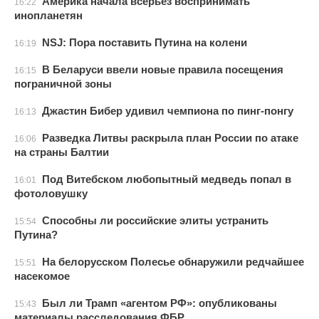
Америка начала всерьез воспринимать
16:22
инопланетян
NSJ: Пора поставить Путина на колени
16:19
В Беларуси ввели новые правила посещения
16:15
пограничной зоны
Джастин Бибер удивил чемпиона по пинг-понгу
16:13
Разведка Литвы раскрыла план России по атаке
16:06
на страны Балтии
Под Витебском любопытный медведь попал в
16:01
фотоловушку
Способны ли российские элиты устранить
15:54
Путина?
На белорусском Полесье обнаружили редчайшее
15:51
насекомое
Был ли Трамп «агентом РФ»: опубликованы
15:43
материалы расследования ФБР