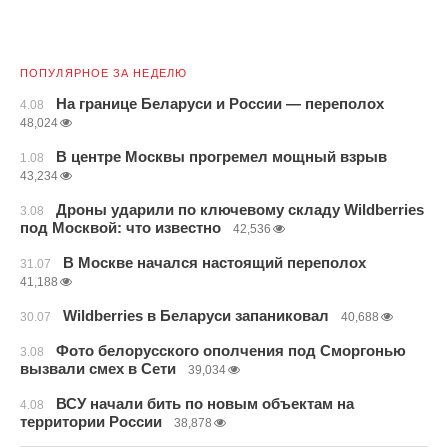
ПОПУЛЯРНОЕ ЗА НЕДЕЛЮ
На границе Беларуси и России — переполох
4.08
48,024
В центре Москвы прогремел мощный взрыв
1.08
43,234
Дроны ударили по ключевому складу Wildberries
3.08
под Москвой: что известно
42,536
В Москве начался настоящий переполох
31.07
41,188
Wildberries в Беларуси запаниковал
30.07
40,688
Фото белорусского ополчения под Сморгонью
3.08
вызвали смех в Сети
39,034
ВСУ начали бить по новым объектам на
4.08
территории России
38,878