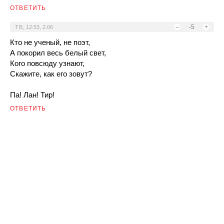
ОТВЕТИТЬ
–
-5
+
ТВ
,
12:53, 2.06
Кто не ученый, не поэт,
А покорил весь белый свет,
Кого повсюду узнают,
Скажите, как его зовут?
Па! Лан! Тир!
ОТВЕТИТЬ