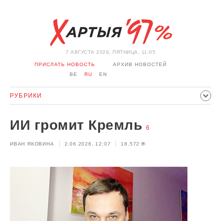
7 АВГУСТА 2026, ПЯТНИЦА, 11:05
ПРИСЛАТЬ НОВОСТЬ
АРХИВ НОВОСТЕЙ
BE
RU
EN
РУБРИКИ
ПОЛИТИКА
ОБЩЕСТВО
ЭКОНОМИКА
ИИ громит Кремль
ПРОИСШЕСТВИЯ
СПОРТ
КУЛЬТУРА
6
ИСТОРИЯ
ИВАН ЯКОВИНА
2.06.2026, 12:07
18,572
МНЕНИЕ
ИНТЕРВЬЮ
ТЕХНОЛОГИИ
ЗДОРОВЬЕ
АВТО
ОТДЫХ
ОБХОД БЛОКИРОВКИ И СОЛИДАРНОСТЬ
КОРОНАВИРУС
БЕЛАРУСЬ В НАТО