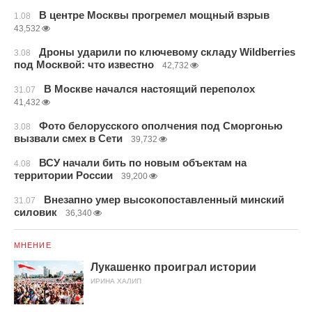
В центре Москвы прогремел мощный взрыв
1.08
43,532
Дроны ударили по ключевому складу Wildberries
3.08
под Москвой: что известно
42,732
В Москве начался настоящий переполох
31.07
41,432
Фото белорусского ополчения под Сморгонью
3.08
вызвали смех в Сети
39,732
ВСУ начали бить по новым объектам на
4.08
территории России
39,200
Внезапно умер высокопоставленный минский
31.07
силовик
36,340
МНЕНИЕ
Лукашенко проиграл истории
ИРИНА ХАЛИП