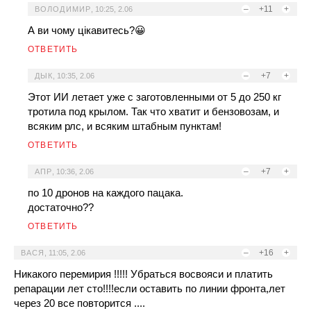
–
+11
+
ВОЛОДИМИР
,
10:25, 2.06
А ви чому цікавитесь?😀
ОТВЕТИТЬ
–
+7
+
ДЫК
,
10:35, 2.06
Этот ИИ летает уже с заготовленными от 5 до 250 кг
тротила под крылом. Так что хватит и бензовозам, и
всяким рлс, и всяким штабным пунктам!
ОТВЕТИТЬ
–
+7
+
АПР
,
10:36, 2.06
по 10 дронов на каждого пацака.
достаточно??
ОТВЕТИТЬ
–
+16
+
ВАСЯ
,
11:05, 2.06
Никакого перемирия !!!!! Убраться восвояси и платить
репарации лет сто!!!!если оставить по линии фронта,лет
через 20 все повторится ....