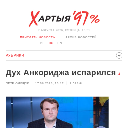
7 АВГУСТА 2026, ПЯТНИЦА, 13:51
ПРИСЛАТЬ НОВОСТЬ
АРХИВ НОВОСТЕЙ
BE
RU
EN
РУБРИКИ
ПОЛИТИКА
ОБЩЕСТВО
ЭКОНОМИКА
Дух Анкориджа испарился
ПРОИСШЕСТВИЯ
СПОРТ
КУЛЬТУРА
ИСТОРИЯ
4
ПЕТР ОЛЕЩУК
17.06.2026, 10:12
9,528
МНЕНИЕ
ИНТЕРВЬЮ
ТЕХНОЛОГИИ
ЗДОРОВЬЕ
АВТО
ОТДЫХ
ОБХОД БЛОКИРОВКИ И СОЛИДАРНОСТЬ
КОРОНАВИРУС
БЕЛАРУСЬ В НАТО