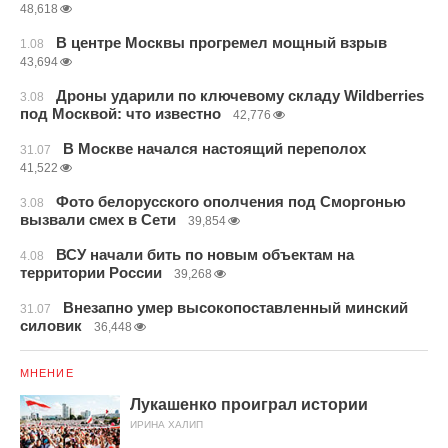
48,618
В центре Москвы прогремел мощный взрыв
1.08
43,694
Дроны ударили по ключевому складу Wildberries
3.08
под Москвой: что известно
42,776
В Москве начался настоящий переполох
31.07
41,522
Фото белорусского ополчения под Сморгонью
3.08
вызвали смех в Сети
39,854
ВСУ начали бить по новым объектам на
4.08
территории России
39,268
Внезапно умер высокопоставленный минский
31.07
силовик
36,448
МНЕНИЕ
Лукашенко проиграл истории
ИРИНА ХАЛИП