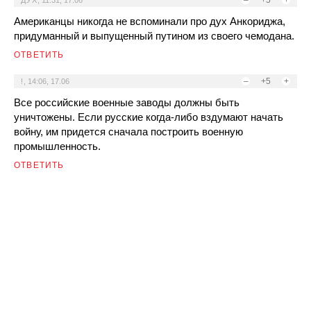
–
+5
+
ДУХ
,
11:31, 17.06
Американцы никогда не вспоминали про дух Анкориджа,
придуманный и выпущенный путином из своего чемодана.
ОТВЕТИТЬ
–
+5
+
!
,
14:06, 17.06
Все российские военные заводы должны быть
уничтожены. Если русские когда-либо вздумают начать
войну, им придется сначала построить военную
промышленность.
ОТВЕТИТЬ