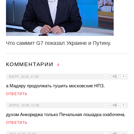
Что саммит G7 показал Украине и Путину.
КОММЕНТАРИИ
4
–
+5
+
ВАПР
,
10:22, 17.06
а Мадяру продолжать тушить московские НПЗ.
ОТВЕТИТЬ
–
+9
+
АПРО
,
10:45, 17.06
духом Анкориджа только Печальная лошадка озабочена.
ОТВЕТИТЬ