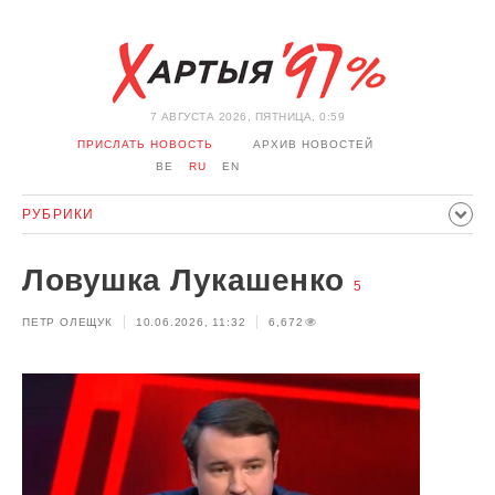
7 АВГУСТА 2026, ПЯТНИЦА, 0:59
ПРИСЛАТЬ НОВОСТЬ
АРХИВ НОВОСТЕЙ
BE
RU
EN
РУБРИКИ
ПОЛИТИКА
ОБЩЕСТВО
ЭКОНОМИКА
Ловушка Лукашенко
ПРОИСШЕСТВИЯ
СПОРТ
КУЛЬТУРА
ИСТОРИЯ
5
ПЕТР ОЛЕЩУК
10.06.2026, 11:32
6,672
МНЕНИЕ
ИНТЕРВЬЮ
ТЕХНОЛОГИИ
ЗДОРОВЬЕ
АВТО
ОТДЫХ
ОБХОД БЛОКИРОВКИ И СОЛИДАРНОСТЬ
КОРОНАВИРУС
БЕЛАРУСЬ В НАТО