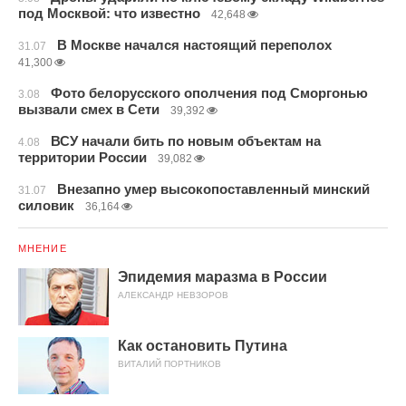
под Москвой: что известно
42,648
В Москве начался настоящий переполох
31.07
41,300
Фото белорусского ополчения под Сморгонью
3.08
вызвали смех в Сети
39,392
ВСУ начали бить по новым объектам на
4.08
территории России
39,082
Внезапно умер высокопоставленный минский
31.07
силовик
36,164
МНЕНИЕ
Эпидемия маразма в России
АЛЕКСАНДР НЕВЗОРОВ
Как остановить Путина
ВИТАЛИЙ ПОРТНИКОВ