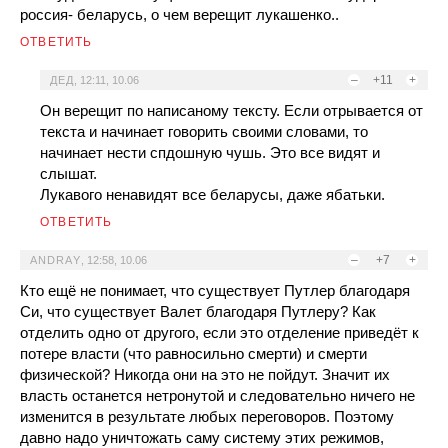
россия- беларусь, о чем верещит лукашенко..
ОТВЕТИТЬ
–
+11
+
ДЕД
,
12:11, 10.06
Он верещит по написаному тексту. Если отрывается от
текста и начинает говорить своими словами, то
начинает нести спдошную чушь. Это все видят и
слышат.
Лукавого ненавидят все беларусы, даже ябатьки.
ОТВЕТИТЬ
–
+7
+
ANDRAY
,
12:58, 10.06
Кто ещё не понимает, что существует Путлер благодаря
Си, что существует Валет благодаря Путлеру? Как
отделить одно от другого, если это отделение приведёт к
потере власти (что равносильно смерти) и смерти
физической? Никогда они на это не пойдут. Значит их
власть останется нетронутой и следовательно ничего не
изменится в результате любых переговоров. Поэтому
давно надо уничтожать саму систему этих режимов,