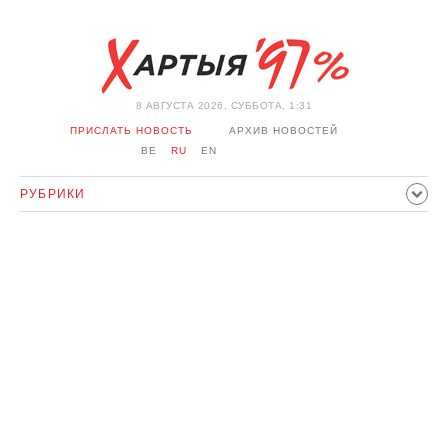
8 АВГУСТА 2026, СУББОТА, 1:31
ПРИСЛАТЬ НОВОСТЬ
АРХИВ НОВОСТЕЙ
BE
RU
EN
РУБРИКИ
ПОЛИТИКА
ОБЩЕСТВО
ЭКОНОМИКА
ПРОИСШЕСТВИЯ
СПОРТ
КУЛЬТУРА
ИСТОРИЯ
МНЕНИЕ
ИНТЕРВЬЮ
ТЕХНОЛОГИИ
ЗДОРОВЬЕ
АВТО
ОТДЫХ
ОБХОД БЛОКИРОВКИ И СОЛИДАРНОСТЬ
КОРОНАВИРУС
БЕЛАРУСЬ В НАТО