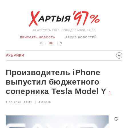
10 АВГУСТА 2026, ПОНЕДЕЛЬНИК, 12:56
ПРИСЛАТЬ НОВОСТЬ
АРХИВ НОВОСТЕЙ
BE
RU
EN
РУБРИКИ
ПОЛИТИКА
ОБЩЕСТВО
ЭКОНОМИКА
Производитель iPhone
ПРОИСШЕСТВИЯ
СПОРТ
КУЛЬТУРА
ИСТОРИЯ
выпустил бюджетного
МНЕНИЕ
ИНТЕРВЬЮ
ТЕХНОЛОГИИ
ЗДОРОВЬЕ
соперника Tesla Model Y
1
АВТО
ОТДЫХ
ОБХОД БЛОКИРОВКИ И СОЛИДАРНОСТЬ
1.06.2026, 14:45
4,010
КОРОНАВИРУС
БЕЛАРУСЬ В НАТО
С