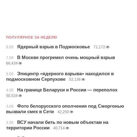
ПОПУЛЯРНОЕ ЗА НЕДЕЛЮ
Ядерный взрыв в Подмосковье
8.08
71,172
В Москве прогремел очень мощный взрыв
7.08
66,434
Эпицентр «ядерного взрыва» находился в
9.08
подмосковном Серпухове
52,136
На границе Беларуси и России — переполох
4.08
50,534
Фото белорусского ополчения под Сморгонью
3.08
вызвали смех в Сети
42,250
ВСУ начали бить по новым объектам на
4.08
территории России
40,714