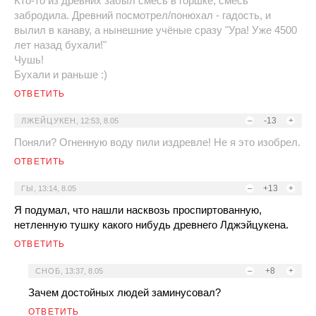
Кто-то из древних забыл смесь в горшке, смесь
забродила. Древний посмотрел/понюхал - гадость, и
вылил в канаву, а нынешние учёные сразу "Ура! Уже 4500
лет назад бухали!"
Чушь!
Бухали и раньше :)
ОТВЕТИТЬ
–
-13
+
ЛЖЕЙЦУКЕН
,
12:53, 8.05
Поняли? Огненную воду пили издревле! Не я это изобрел.
ОТВЕТИТЬ
–
+13
+
ГЫ
,
13:14, 8.05
Я подумал, что нашли насквозь проспиртованную,
нетленную тушку какого нибудь древнего Лджэйцукена.
ОТВЕТИТЬ
–
+8
+
СНОБ
,
13:37, 8.05
Зачем достойных людей заминусовал?
ОТВЕТИТЬ