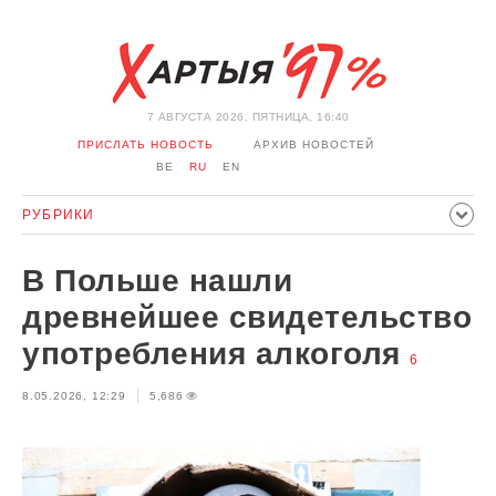
7 АВГУСТА 2026, ПЯТНИЦА, 16:40
ПРИСЛАТЬ НОВОСТЬ
АРХИВ НОВОСТЕЙ
BE
RU
EN
РУБРИКИ
ПОЛИТИКА
ОБЩЕСТВО
ЭКОНОМИКА
В Польше нашли
ПРОИСШЕСТВИЯ
СПОРТ
КУЛЬТУРА
ИСТОРИЯ
древнейшее свидетельство
МНЕНИЕ
ИНТЕРВЬЮ
ТЕХНОЛОГИИ
ЗДОРОВЬЕ
употребления алкоголя
6
АВТО
ОТДЫХ
ОБХОД БЛОКИРОВКИ И СОЛИДАРНОСТЬ
8.05.2026, 12:29
5,686
КОРОНАВИРУС
БЕЛАРУСЬ В НАТО