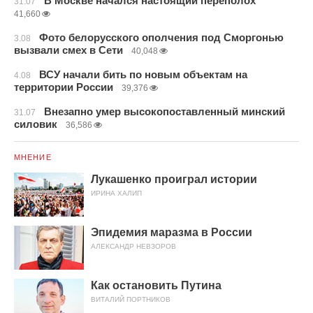
В Москве начался настоящий переполох
31.07
41,660
Фото белорусского ополчения под Сморгонью
3.08
вызвали смех в Сети
40,048
ВСУ начали бить по новым объектам на
4.08
территории России
39,376
Внезапно умер высокопоставленный минский
31.07
силовик
36,586
МНЕНИЕ
Лукашенко проиграл истории
ИРИНА ХАЛИП
Эпидемия маразма в России
АЛЕКСАНДР НЕВЗОРОВ
Как остановить Путина
ВИТАЛИЙ ПОРТНИКОВ