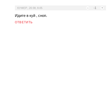
–
-1
+
КУФЕР
,
20:38, 8.05
Идите в куй , сноп.
ОТВЕТИТЬ