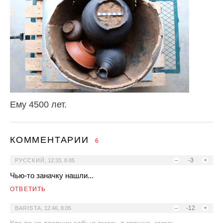
Ему 4500 лет.
КОММЕНТАРИИ
6
–
-3
+
РУССКИЙ
,
12:33, 8.05
Чью-то заначку нашли...
ОТВЕТИТЬ
–
-12
+
BARISTA
,
12:46, 8.05