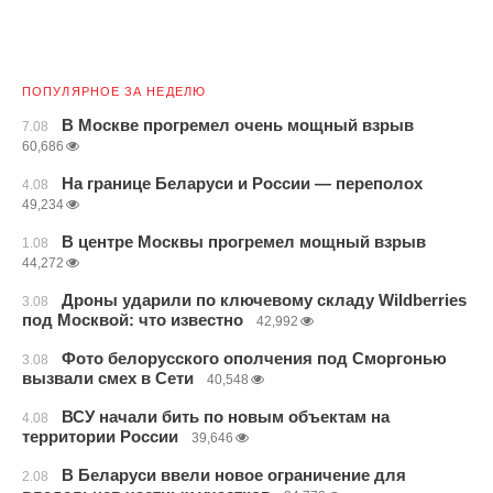
ПОПУЛЯРНОЕ ЗА НЕДЕЛЮ
В Москве прогремел очень мощный взрыв
7.08
60,686
На границе Беларуси и России — переполох
4.08
49,234
В центре Москвы прогремел мощный взрыв
1.08
44,272
Дроны ударили по ключевому складу Wildberries
3.08
под Москвой: что известно
42,992
Фото белорусского ополчения под Сморгонью
3.08
вызвали смех в Сети
40,548
ВСУ начали бить по новым объектам на
4.08
территории России
39,646
В Беларуси ввели новое ограничение для
2.08