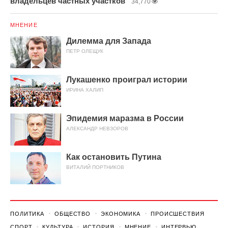
владельцев частных участков
34,770
МНЕНИЕ
Дилемма для Запада
ПЕТР ОЛЕЩУК
Лукашенко проиграл истории
ИРИНА ХАЛИП
Эпидемия маразма в России
АЛЕКСАНДР НЕВЗОРОВ
Как остановить Путина
ВИТАЛИЙ ПОРТНИКОВ
ПОЛИТИКА
ОБЩЕСТВО
ЭКОНОМИКА
ПРОИСШЕСТВИЯ
СПОРТ
КУЛЬТУРА
ИСТОРИЯ
МНЕНИЕ
ИНТЕРВЬЮ