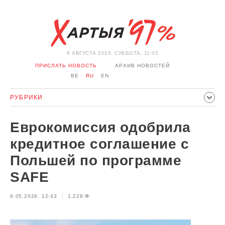
8 АВГУСТА 2026, СУББОТА, 11:05
ПРИСЛАТЬ НОВОСТЬ
АРХИВ НОВОСТЕЙ
BE
RU
EN
РУБРИКИ
ПОЛИТИКА
ОБЩЕСТВО
ЭКОНОМИКА
Еврокомиссия одобрила
ПРОИСШЕСТВИЯ
СПОРТ
КУЛЬТУРА
ИСТОРИЯ
кредитное соглашение с
МНЕНИЕ
ИНТЕРВЬЮ
ТЕХНОЛОГИИ
ЗДОРОВЬЕ
Польшей по программе
АВТО
ОТДЫХ
ОБХОД БЛОКИРОВКИ И СОЛИДАРНОСТЬ
SAFE
КОРОНАВИРУС
БЕЛАРУСЬ В НАТО
6.05.2026, 12:43
1,228