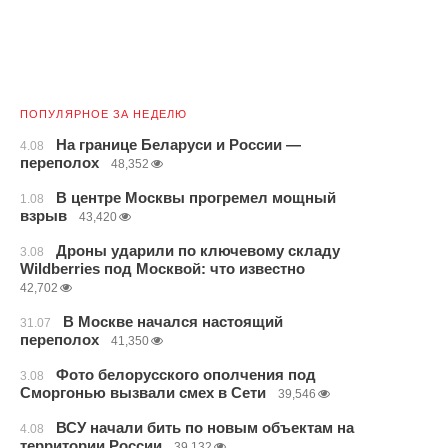
ПОПУЛЯРНОЕ ЗА НЕДЕЛЮ
На границе Беларуси и России —
4.08
переполох
48,352
В центре Москвы прогремел мощный
1.08
взрыв
43,420
Дроны ударили по ключевому складу
3.08
Wildberries под Москвой: что известно
42,702
В Москве начался настоящий
31.07
переполох
41,350
Фото белорусского ополчения под
3.08
Сморгонью вызвали смех в Сети
39,546
ВСУ начали бить по новым объектам на
4.08
территории России
39,132