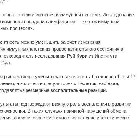
дов.
 роль сыграли изменения в иммунной системе. Исследование
ты изменяли поведение лимфоцитов — клеток иммунной
ных процессах.
ентность можно уменьшить за счет изменения
ия иммунных клеток из провоспалительного состояния в
ал руководитель исследования
Руй Кури
из Института
-Сул.
м рыбьего жира уменьшалась активность Т-хелперов 1-го и 17-
лению, а количество регуляторных Т-клеток, наоборот,
 подавлять чрезмерные воспалительные реакции.
зультаты подтверждают важную роль воспаления в развитии
ез ожирения. В таких случаях причиной нарушений обмена
ения, а хроническое системное воспаление и генетические