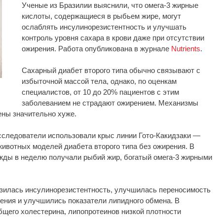
Ученые из Бразилии выяснили, что омега-3 жирные
кислоты, содержащиеся в рыбьем жире, могут
ослаблять инсулинорезистентность и улучшать
контроль уровня сахара в крови даже при отсутствии
ожирения. Работа опубликована в журнале
Nutrients
.
Сахарный диабет второго типа обычно связывают с
избыточной массой тела, однако, по оценкам
специалистов, от 10 до 20% пациентов с этим
заболеванием не страдают ожирением. Механизмы
ены значительно хуже.
исследователи использовали крыс линии Гото-Какидзаки —
ивотных моделей диабета второго типа без ожирения. В
жды в неделю получали рыбий жир, богатый омега-3 жирными
изилась инсулинорезистентность, улучшилась переносимость
ения и улучшились показатели липидного обмена. В
бщего холестерина, липопротеинов низкой плотности