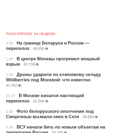
ПОПУЛЯРНОЕ ЗА НЕДЕЛЮ
На границе Беларуси и России —
4.08
переполох
48,656
В центре Москвы прогремел мощный
1.08
взрыв
43,738
Дроны ударили по ключевому складу
3.08
Wildberries под Москвой: что известно
42,782
В Москве начался настоящий
31.07
переполох
41,540
Фото белорусского ополчения под
3.08
Сморгонью вызвали смех в Сети
39,890
ВСУ начали бить по новым объектам на
4.08
территории России
39,288