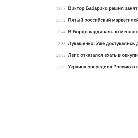
Виктор Бабарико решил занят
13:57
Пятый российский маркетплейс
13:52
В Бордо кардинально меняют
13:44
Лукашенко: Уже достукались до
13:38
Лепс отказался ехать в окку
13:33
Украина опередила Россию в 
13:26