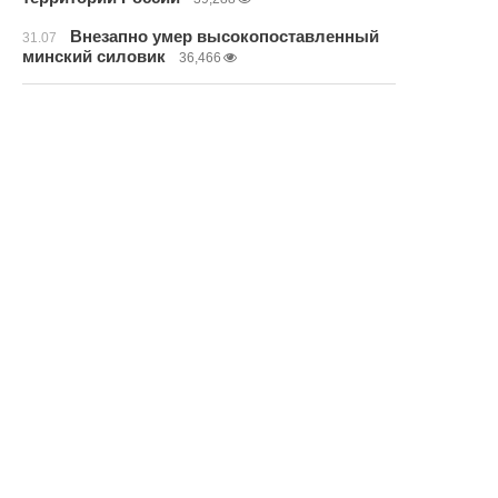
Внезапно умер высокопоставленный
31.07
минский силовик
36,466