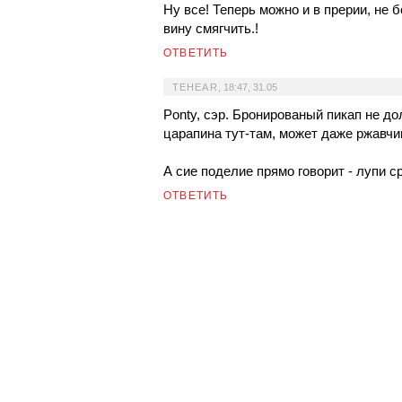
Ну все! Теперь можно и в прерии, не 
вину смягчить.!
ОТВЕТИТЬ
TEHEAR
,
18:47, 31.05
Ponty, сэр. Бронированый пикап не д
царапина тут-там, может даже ржавчи
А сие поделие прямо говорит - лупи с
ОТВЕТИТЬ