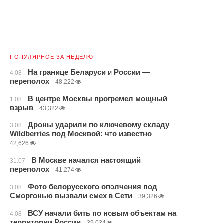
ПОПУЛЯРНОЕ ЗА НЕДЕЛЮ
На границе Беларуси и России —
4.08
переполох
48,222
В центре Москвы прогремел мощный
1.08
взрыв
43,322
Дроны ударили по ключевому складу
3.08
Wildberries под Москвой: что известно
42,626
В Москве начался настоящий
31.07
переполох
41,274
Фото белорусского ополчения под
3.08
Сморгонью вызвали смех в Сети
39,326
ВСУ начали бить по новым объектам на
4.08
территории России
39,034