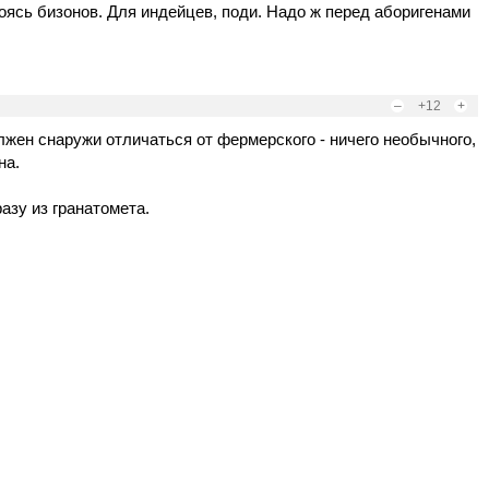
боясь бизонов. Для индейцев, поди. Надо ж перед аборигенами
–
+12
+
олжен снаружи отличаться от фермерского - ничего необычного,
на.
разу из гранатомета.