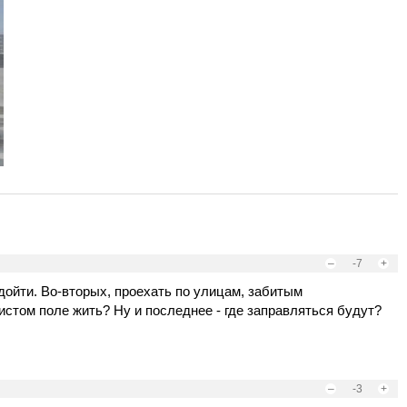
–
-7
+
 дойти. Во-вторых, проехать по улицам, забитым
истом поле жить? Ну и последнее - где заправляться будут?
–
-3
+