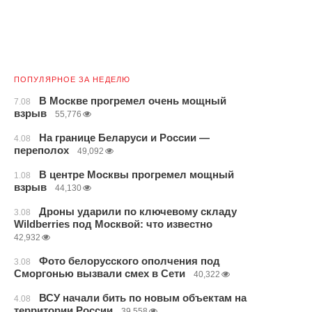
ПОПУЛЯРНОЕ ЗА НЕДЕЛЮ
В Москве прогремел очень мощный
7.08
взрыв
55,776
На границе Беларуси и России —
4.08
переполох
49,092
В центре Москвы прогремел мощный
1.08
взрыв
44,130
Дроны ударили по ключевому складу
3.08
Wildberries под Москвой: что известно
42,932
Фото белорусского ополчения под
3.08
Сморгонью вызвали смех в Сети
40,322
ВСУ начали бить по новым объектам на
4.08
территории России
39,558