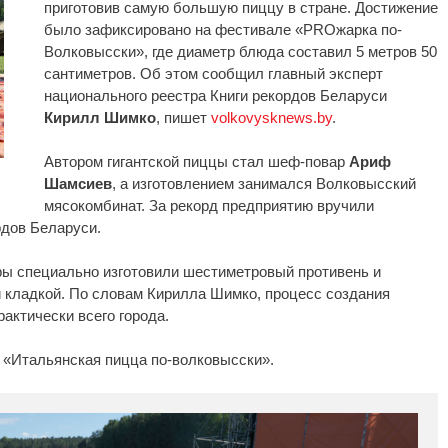
приготовив самую большую пиццу в стране. Достижение
было зафиксировано на фестивале «PROжарка по-
Волковысски», где диаметр блюда составил 5 метров 50
сантиметров. Об этом сообщил главный эксперт
национального реестра Книги рекордов Беларуси
Кирилл Шимко
, пишет
volkovysknews.by
.
Автором гигантской пиццы стал шеф-повар
Ариф
Шамсиев
, а изготовлением занимался Волковысский
мясокомбинат. За рекорд предприятию вручили
дов Беларуси.
ры специально изготовили шестиметровый противень и
й кладкой. По словам Кирилла Шимко, процесс создания
актически всего города.
 «Итальянская пицца по-волковысски».