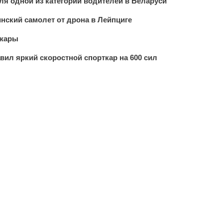
ля одной из категорий водителей в Беларуси
инский самолет от дрона в Лейпциге
 жары
вил яркий скоростной спорткар на 600 сил