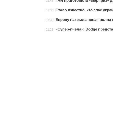
ГАИ приготовила «сюрприз» д
11:43
Стало известно, кто спас укра
11:33
Европу накрыла новая волна
11:33
«Супер-пчела»: Dodge предста
11:19