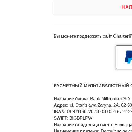
НА
Вы можете поддержать сайт
Charter9
РАСЧЕТНЫЙ МУЛЬТИВАЛЮТНЫЙ С
Название банка:
Bank Millennium S.A.
Адрес:
ul. Stanislawa Zaryna, 2A, 02-
IBAN:
PL9711602202000000021671112
SWIFT:
BIGBPLPW
Название владельца счета:
Fundacja
Назначение платежа:
Darowizna na ce