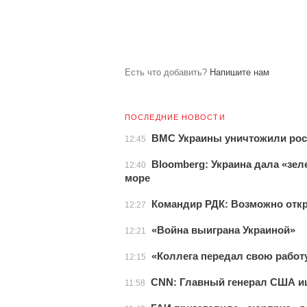
Есть что добавить?
Напишите нам
ПОСЛЕДНИЕ НОВОСТИ
ВМС Украины уничтожили рос
12:45
Bloomberg: Украина дала «зе
12:40
море
Командир РДК: Возможно откр
12:27
«Война выиграна Украиной»
12:21
«Коллега передал свою работу
12:15
CNN: Главный генерал США и
11:58