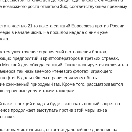
е возможного роста отметкой $60, соответствующей прежнему
стать частью 21-го пакета санкций Евросоюза против России.
меры в начале июня. На прошлой неделе с ними уже
лока.
ется ужесточение ограничений в отношении банков,
щих предприятий и криптооператоров в третьих странах,
я Москвой для обхода санкций. Также планируется включить в
анкеров так называемого «теневого флота», играющего
й нефти. В дальнейшем ограничения могут быть
ие сжиженный природный газ. Кроме того, рассматриваются
х сервисные услуги таким танкерам.
й пакет санкций вряд ли будет включать полный запрет на
ленов продолжает выступать против этой меры из-за
остоке.
по словам источников, остается дальнейшее давление на