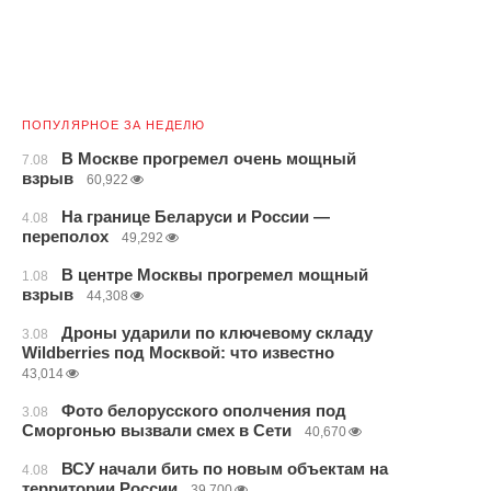
ПОПУЛЯРНОЕ ЗА НЕДЕЛЮ
В Москве прогремел очень мощный
7.08
взрыв
60,922
На границе Беларуси и России —
4.08
переполох
49,292
В центре Москвы прогремел мощный
1.08
взрыв
44,308
Дроны ударили по ключевому складу
3.08
Wildberries под Москвой: что известно
43,014
Фото белорусского ополчения под
3.08
Сморгонью вызвали смех в Сети
40,670
ВСУ начали бить по новым объектам на
4.08
территории России
39,700