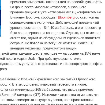
временно заморозить потолок цен на российскую нефть
на фоне роста мировых котировок, вызванного
продолжающимся уже четвертый месяц конфликтом на
Ближнем Востоке, сообщает
Bloomberg
со ссылкой на
осведомленные источники. Действующий предельный
уровень составляет $44,10 за баррель, и его пересмотр
был запланирован на конец лета. Однако, как отмечает
агентство, одним из обсуждаемых сценариев является
сохранение потолка на текущей отметке. Ранее ЕС
внедрил механизм, предусматривающий
льной цены каждые шесть месяцев — на уровне на 15% ниже
кой нефти марки Urals. При действующем потолке
едоставлять услуги по страхованию и транспортировке нефти,
рога.
з-за войны с Ираном и фактического закрытия Ормузского
росли. В этих условиях плановый пересмотр в июле,
олка как минимум до $65 за баррель, что выше прежнего
 «Большой семерки» (G7). Источники агентства отмечают, что
е только заморозка текущего уровня, но и приостановка
пересмотра потолка цен до конца года на фоне ситуации на