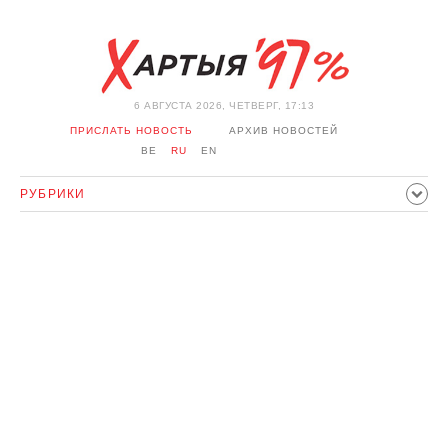
6 АВГУСТА 2026, ЧЕТВЕРГ, 17:13
ПРИСЛАТЬ НОВОСТЬ
АРХИВ НОВОСТЕЙ
BE
RU
EN
РУБРИКИ
ПОЛИТИКА
ОБЩЕСТВО
ЭКОНОМИКА
ПРОИСШЕСТВИЯ
СПОРТ
КУЛЬТУРА
ИСТОРИЯ
МНЕНИЕ
ИНТЕРВЬЮ
ТЕХНОЛОГИИ
ЗДОРОВЬЕ
АВТО
ОТДЫХ
ОБХОД БЛОКИРОВКИ И СОЛИДАРНОСТЬ
КОРОНАВИРУС
БЕЛАРУСЬ В НАТО