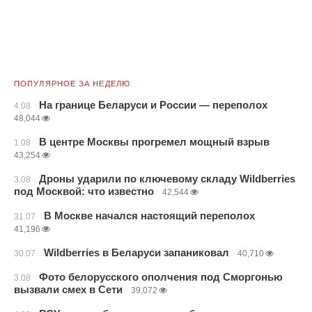
ПОПУЛЯРНОЕ ЗА НЕДЕЛЮ
На границе Беларуси и России — переполох
4.08
48,044
В центре Москвы прогремел мощный взрыв
1.08
43,254
Дроны ударили по ключевому складу Wildberries
3.08
под Москвой: что известно
42,544
В Москве начался настоящий переполох
31.07
41,196
Wildberries в Беларуси запаниковал
30.07
40,710
Фото белорусского ополчения под Сморгонью
3.08
вызвали смех в Сети
39,072