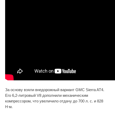
За основу взяли внедорожный вариант GMC Sierra AT4.
Его 6,2-литровый V8 дополнили механическим
компрессором, что увеличило отдачу до 700 л. с. и 828
Н∙м.