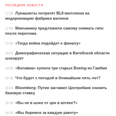
ПОСЛЕДНИЕ НОВОСТИ
Лукашисты потратят $5,8 миллиона на
17:08
модернизацию фабрики валенок
Минчанину предложили самому снимать гипс
17:06
после перелома
«Тогда война подойдет к финалу»
17:02
Демографическая ситуация в Витебской области
16:51
шокирует
«Белавиа» купила три старых Boeing из Гамбии
16:50
Что будет с погодой в ближайшие пять лет?
16:48
Bloomberg: Путин заставил Центробанк снизить
16:44
базовую ставку
«Вы не в шоке от цен в аптеке?»
16:39
«Мы боремся за каждую ракету»
16:33