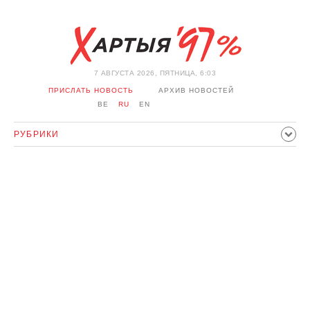
7 АВГУСТА 2026, ПЯТНИЦА, 6:03
ПРИСЛАТЬ НОВОСТЬ
АРХИВ НОВОСТЕЙ
BE
RU
EN
РУБРИКИ
ПОЛИТИКА
ОБЩЕСТВО
ЭКОНОМИКА
ПРОИСШЕСТВИЯ
СПОРТ
КУЛЬТУРА
ИСТОРИЯ
МНЕНИЕ
ИНТЕРВЬЮ
ТЕХНОЛОГИИ
ЗДОРОВЬЕ
АВТО
ОТДЫХ
ОБХОД БЛОКИРОВКИ И СОЛИДАРНОСТЬ
КОРОНАВИРУС
БЕЛАРУСЬ В НАТО