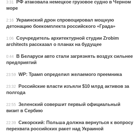
РФ атаковала немецкое грузовое судно в Черном
3:31
море
Украинский дрон спровоцировал мощную
2:16
детонацию боекомплекта российского «Града»
Соучредитель архитектурной студии Zrobim
1:06
architects рассказал о планах на будущее
В Беларуси авто стали загрязнять воздух сильнее
0:44
предприятий
WP: Трамп определил желаемого преемника
23:59
Российские власти изъяли $10 млрд активов за
23:32
полгода
Зеленский совершит первый официальный
22:55
визит в Сербию
Сикорский: Польша должна вернуться к вопросу
22:39
перехвата российских ракет над Украиной