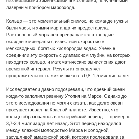
независимыми химическими показаниями, полученными
лазерным прибором марсохода.
Кольцо — это моментальный снимок, но команде нужны
были часы, и химия марганца их предоставила.
Растворенный марганец превращается в твердые
оксидные минералы с известной скоростью в
мелководных, богатых кислородом водах. Ученые
соединили эту скорость с диапазоном глубин, на которых
находится кольцо, и математические вычисления дают
временной интервал. Результат определяет
продолжительность жизни океана в 0,8–1,5 миллиона лет.
Исследователи давно подозревали, что древний океан
когда-то заполнял равнину Утопия на Марсе. Однако до
этого исследования не могли сказать, как долго океан
просуществовал на Красной планете. Известно, что
кольцо образовалось в гесперийский период — примерно
3,7-3,4 миллиарда лет назад. Этот период находился
между влажной молодостью Марса и холодной,
засушливой амазонской эрой, которая последовала за