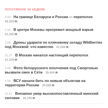
ПОПУЛЯРНОЕ ЗА НЕДЕЛЮ
На границе Беларуси и России — переполох
4.08
48,300
В центре Москвы прогремел мощный взрыв
1.08
43,390
Дроны ударили по ключевому складу Wildberries
3.08
под Москвой: что известно
42,688
В Москве начался настоящий переполох
31.07
41,328
Фото белорусского ополчения под Сморгонью
3.08
вызвали смех в Сети
39,444
ВСУ начали бить по новым объектам на
4.08
территории России
39,098
Внезапно умер высокопоставленный минский
31.07
силовик
36,196