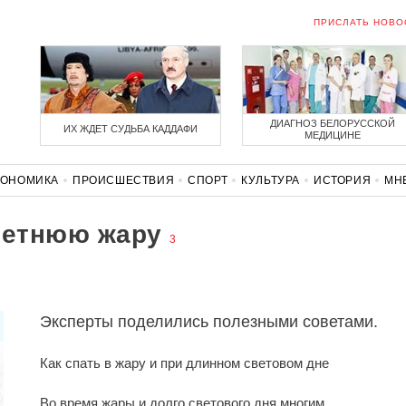
ПРИСЛАТЬ НОВО
ДИАГНОЗ БЕЛОРУССКОЙ
ИХ ЖДЕТ СУДЬБА КАДДАФИ
МЕДИЦИНЕ
КОНОМИКА
ПРОИСШЕСТВИЯ
СПОРТ
КУЛЬТУРА
ИСТОРИЯ
МН
СОЛИДАРНОСТЬ
КОРОНАВИРУС
БЕЛАРУСЬ В НАТО
летнюю жару
3
Эксперты поделились полезными советами.
Как спать в жару и при длинном световом дне
Во время жары и долго светового дня многим