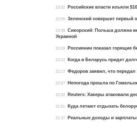
Российские власти изъяли $10
23:32
Зеленский совершит первый 
22:55
Сикорский: Польша должна ве
22:39
Украиной
Россиянин показал горящие бе
22:29
Когда в Беларусь придет до
22:22
Федоров заявил, что передал
22:17
Непогода прошла по Гомельск
22:07
Reuters: Хакеры атаковали 
22:02
Куда летают отдыхать белор
21:51
Реальные доходы и зарплаты 
21:37