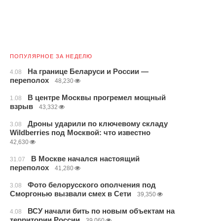
ПОПУЛЯРНОЕ ЗА НЕДЕЛЮ
На границе Беларуси и России —
4.08
переполох
48,230
В центре Москвы прогремел мощный
1.08
взрыв
43,332
Дроны ударили по ключевому складу
3.08
Wildberries под Москвой: что известно
42,630
В Москве начался настоящий
31.07
переполох
41,280
Фото белорусского ополчения под
3.08
Сморгонью вызвали смех в Сети
39,350
ВСУ начали бить по новым объектам на
4.08
территории России
39,060