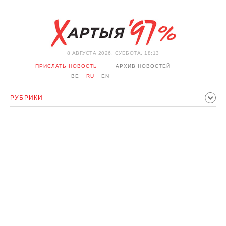
8 АВГУСТА 2026, СУББОТА, 18:13
ПРИСЛАТЬ НОВОСТЬ
АРХИВ НОВОСТЕЙ
BE
RU
EN
РУБРИКИ
ПОЛИТИКА
ОБЩЕСТВО
ЭКОНОМИКА
ПРОИСШЕСТВИЯ
СПОРТ
КУЛЬТУРА
ИСТОРИЯ
МНЕНИЕ
ИНТЕРВЬЮ
ТЕХНОЛОГИИ
ЗДОРОВЬЕ
АВТО
ОТДЫХ
ОБХОД БЛОКИРОВКИ И СОЛИДАРНОСТЬ
КОРОНАВИРУС
БЕЛАРУСЬ В НАТО