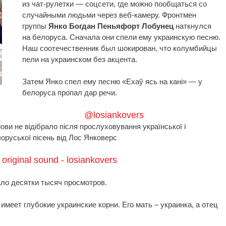
из чат-рулетки — соцсети, где можно пообщаться со
случайными людьми через веб-камеру. Фронтмен
группы
Янко Богдан Пеньяфорт Лобунец
наткнулся
на белоруса. Сначала они спели ему украинскую песню.
Наш соотечественник был шокирован, что колумбийцы
пели на украинском без акцента.
Затем Янко спел ему песню «Ехаў ясь на канi» — у
белоруса пропал дар речи.
@losiankovers
ови не відібрало після прослуховування української і
лоруської пісень від Лос Янковерс
original sound - losiankovers
ло десятки тысяч просмотров.
меет глубокие украинские корни. Его мать – украинка, а отец