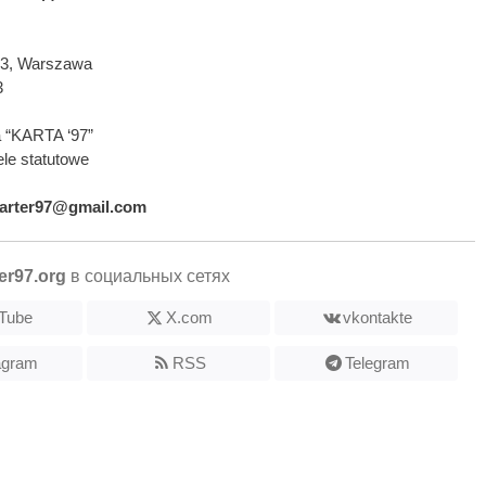
593, Warszawa
3
 “KARTA ‘97”
le statutowe
arter97@gmail.com
er97.org
в социальных сетях
Tube
X.com
vkontakte
agram
RSS
Telegram