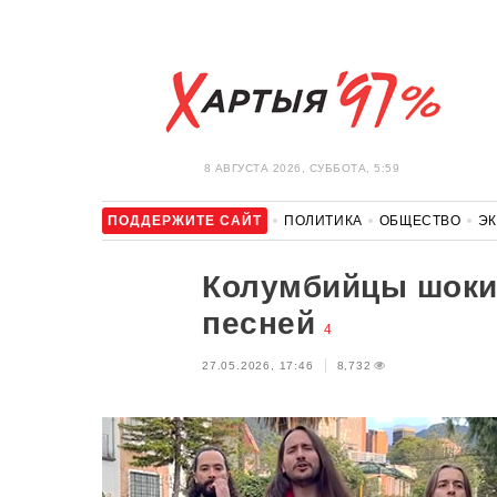
8 АВГУСТА 2026, СУББОТА, 5:59
ПОДДЕРЖИТЕ САЙТ
ПОЛИТИКА
ОБЩЕСТВО
Э
ЗДОРОВЬЕ
АВТО
ОТДЫХ
ОБХОД БЛОКИРОВКИ И 
Колумбийцы шоки
песней
4
27.05.2026, 17:46
8,732