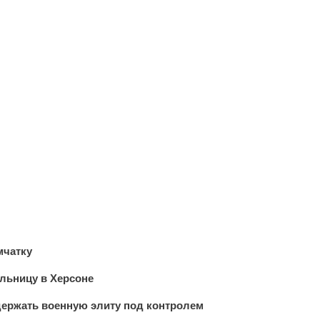
мчатку
льницу в Херсоне
держать военную элиту под контролем