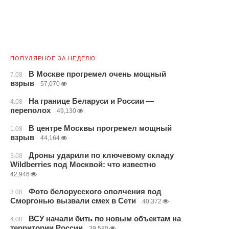
ПОПУЛЯРНОЕ ЗА НЕДЕЛЮ
В Москве прогремел очень мощный
7.08
взрыв
57,070
На границе Беларуси и России —
4.08
переполох
49,130
В центре Москвы прогремел мощный
1.08
взрыв
44,164
Дроны ударили по ключевому складу
3.08
Wildberries под Москвой: что известно
42,946
Фото белорусского ополчения под
3.08
Сморгонью вызвали смех в Сети
40,372
ВСУ начали бить по новым объектам на
4.08
территории России
39,580