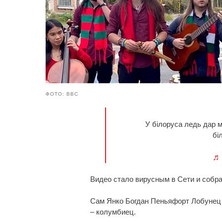
ФОТО: ВВС
У білоруса ледь дар м
бі
♬ 
Видео стало вирусным в Сети и собра
Сам Янко Богдан Пеньяфорт Лобунец и
– колумбиец.