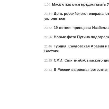
Маск отказался предоставить У
1:00
Дочь российского генерала, о
23:44
уклоняться
19-летняя принцесса Изабелла
23:22
Новые фото Путина подогрели
22:56
Турция, Саудовская Аравия и
22:46
Востоке
СМИ: Сын зимбабвийского дик
22:45
В России выросла протестная
22:33