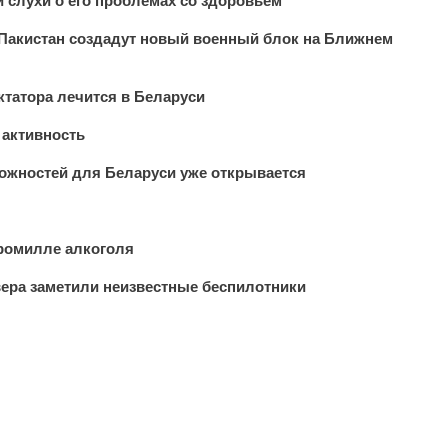
 слухи о его проблемах со здоровьем
 Пакистан создадут новый военный блок на Ближнем
татора лечится в Беларуси
 активность
ожностей для Беларуси уже открывается
промилле алкоголя
вера заметили неизвестные беспилотники