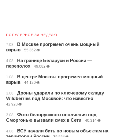
ПОПУЛЯРНОЕ ЗА НЕДЕЛЮ
В Москве прогремел очень мощный
7.08
взрыв
55,362
На границе Беларуси и России —
4.08
переполох
49,082
В центре Москвы прогремел мощный
1.08
взрыв
44,120
Дроны ударили по ключевому складу
3.08
Wildberries под Москвой: что известно
42,928
Фото белорусского ополчения под
3.08
Сморгонью вызвали смех в Сети
40,314
ВСУ начали бить по новым объектам на
4.08
территории России
39,554