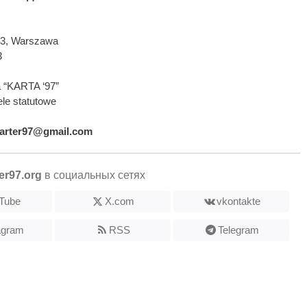
593, Warszawa
3
 “KARTA ‘97”
le statutowe
arter97@gmail.com
er97.org
в социальных сетях
Tube
X.com
vkontakte
agram
RSS
Telegram