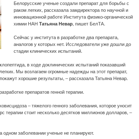
Белорусские ученые создали препарат для борьбы с
раком легких, рассказала замдиректора по научной и
инновационной работе Института физико-органической
химии НАН
Татьяна Невар
, пишет БелТА.
Сейчас у института в разработке два препарата,
аналогов у которых нет. Исследователи уже дошли до
стадии клинических испытаний.
циклопептида, в ходе доклинических испытаний показавший
егких. Мы возлагаем огромные надежды на этот препарат,
покажут хорошие результаты, – рассказала Татьяна Невар.
разработке препаратов генной терапии.
ковисцидоза – тяжелого генного заболевания, которое уносит
урс терапии стоит несколько десятков миллионов долларов, –
а одном заболевании ученые не планируют.