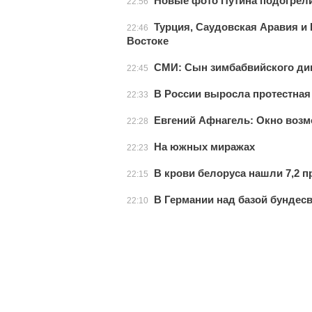
Новые фото Путина подогрели
22:56
Турция, Саудовская Аравия и
22:46
Востоке
СМИ: Сын зимбабвийского дик
22:45
В России выросла протестная
22:33
Евгений Афнагель: Окно возм
22:28
На южных миражах
22:23
В крови белоруса нашли 7,2 
22:15
В Германии над базой бундес
22:10