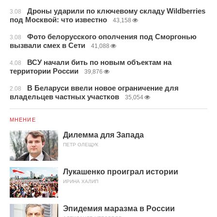
Дроны ударили по ключевому складу Wildberries
3.08
под Москвой: что известно
43,158
Фото белорусского ополчения под Сморгонью
3.08
вызвали смех в Сети
41,088
ВСУ начали бить по новым объектам на
4.08
территории России
39,876
В Беларуси ввели новое ограничение для
2.08
владельцев частных участков
35,054
МНЕНИЕ
Дилемма для Запада
ПЕТР ОЛЕЩУК
Лукашенко проиграл истории
ИРИНА ХАЛИП
Эпидемия маразма в России