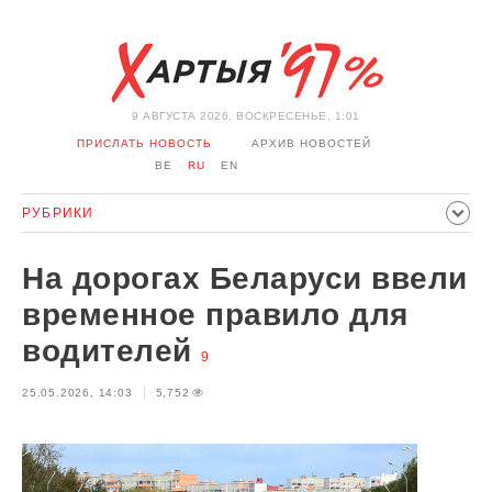
9 АВГУСТА 2026, ВОСКРЕСЕНЬЕ, 1:01
ПРИСЛАТЬ НОВОСТЬ
АРХИВ НОВОСТЕЙ
BE
RU
EN
РУБРИКИ
ПОЛИТИКА
ОБЩЕСТВО
ЭКОНОМИКА
На дорогах Беларуси ввели
ПРОИСШЕСТВИЯ
СПОРТ
КУЛЬТУРА
ИСТОРИЯ
временное правило для
МНЕНИЕ
ИНТЕРВЬЮ
ТЕХНОЛОГИИ
ЗДОРОВЬЕ
водителей
9
АВТО
ОТДЫХ
ОБХОД БЛОКИРОВКИ И СОЛИДАРНОСТЬ
25.05.2026, 14:03
5,752
КОРОНАВИРУС
БЕЛАРУСЬ В НАТО