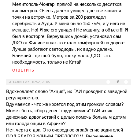
Мелитополь-Чонгар, прямой на несколько десятков
километров. Очень далеко увидел две светящиеся
точки на встречке. Метров за 200 разглядел
серебристый Ауди. У меня было 150 км/ч, и у него не
меньше. Но! Я же его увидел! Не машину, а объект!!! Я
был в восторге! Вернувшись домой, установил сам
ДХО от Филипс и как-то стало комфортней на дороге.
Лучше работают светодиоды, их видно далеко.
Ближний - це шоб було, толку мало. ДХО - это
необходимость, только не Китай.
ОТВЕТИТЬ
–
+8
+
АНАЛИТИК
,
16:52, 25.05
Вдохновляет слово "Акция", их ГАИ проводит с завидной
регулярностью.
Вдумаемся - что же кроется под этим громким словом?
Может быть, сбор денег "трудящимися" ГАИ из их
денежных довольствий с целью помочь больным детям
или голодающим в Африке?
Нет, черта с два. Это очередное ограбление водителей
ПОД БЛАГОВИДНЫМ ПРЕДЛОГОМ. Вырученные