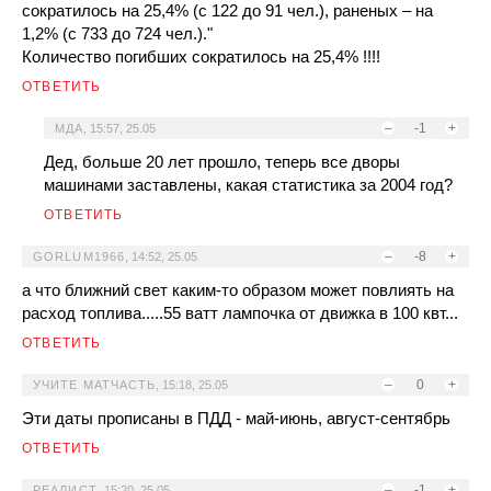
сократилось на 25,4% (с 122 до 91 чел.), раненых – на
1,2% (с 733 до 724 чел.)."
Количество погибших сократилось на 25,4% !!!!
ОТВЕТИТЬ
–
-1
+
МДА
,
15:57, 25.05
Дед, больше 20 лет прошло, теперь все дворы
машинами заставлены, какая статистика за 2004 год?
ОТВЕТИТЬ
–
-8
+
GORLUM1966
,
14:52, 25.05
а что ближний свет каким-то образом может повлиять на
расход топлива.....55 ватт лампочка от движка в 100 квт...
ОТВЕТИТЬ
–
0
+
УЧИТЕ МАТЧАСТЬ
,
15:18, 25.05
Эти даты прописаны в ПДД - май-июнь, август-сентябрь
ОТВЕТИТЬ
–
-1
+
РЕАЛИСТ
,
15:20, 25.05