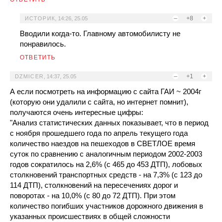
–
+8
+
ИСТОРИК
,
14:26, 25.05
Вводили когда-то. Главному автомобилисту не
понравилось.
ОТВЕТИТЬ
–
+1
+
DZMICER
,
14:37, 25.05
А если посмотреть на информацию с сайта ГАИ ~ 2004г
(которую они удалили с сайта, но интернет помнит),
получаются очень интересные цифры:
"Анализ статистических данных показывает, что в период
с ноября прошедшего года по апрель текущего года
количество наездов на пешеходов в СВЕТЛОЕ время
суток по сравнению с аналогичным периодом 2002-2003
годов сократилось на 2,6% (с 465 до 453 ДТП), лобовых
столкновений транспортных средств - на 7,3% (с 123 до
114 ДТП), столкновений на пересечениях дорог и
поворотах - на 10,0% (с 80 до 72 ДТП). При этом
количество погибших участников дорожного движения в
указанных происшествиях в общей сложности