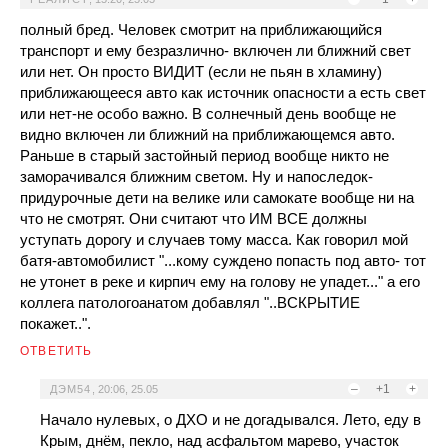
полный бред. Человек смотрит на приближающийся
транспорт и ему безразлично- включен ли ближний свет
или нет. Он просто ВИДИТ (если не пьян в хламину)
приближающееся авто как источник опасности а есть свет
или нет-не особо важно. В солнечный день вообще не
видно включен ли ближний на приближающемся авто.
Раньше в старый застойный период вообще никто не
заморачивался ближним светом. Ну и напоследок-
придурочные дети на велике или самокате вообще ни на
что не смотрят. Они считают что ИМ ВСЕ должны
уступать дорогу и случаев тому масса. Как говорил мой
батя-автомобилист "...кому суждено попасть под авто- тот
не утонет в реке и кирпич ему на голову не упадет..." а его
коллега патологоанатом добавлял "..ВСКРЫТИЕ
покажет..".
ОТВЕТИТЬ
–
+1
+
ДЭМ54
,
20:06, 25.05
Начало нулевых, о ДХО и не догадывался. Лето, еду в
Крым, днём, пекло, над асфальтом марево, участок