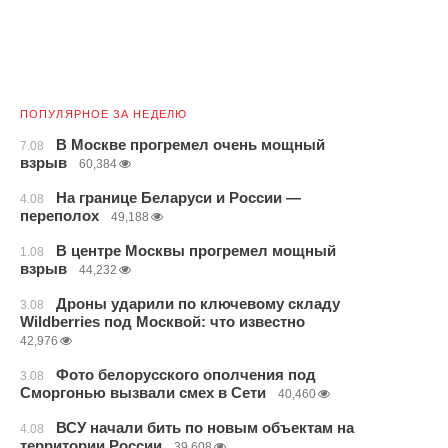
ПОПУЛЯРНОЕ ЗА НЕДЕЛЮ
В Москве прогремел очень мощный
7.08
взрыв
60,384
На границе Беларуси и России —
4.08
переполох
49,188
В центре Москвы прогремел мощный
1.08
взрыв
44,232
Дроны ударили по ключевому складу
3.08
Wildberries под Москвой: что известно
42,976
Фото белорусского ополчения под
3.08
Сморгонью вызвали смех в Сети
40,460
ВСУ начали бить по новым объектам на
4.08
территории России
39,608