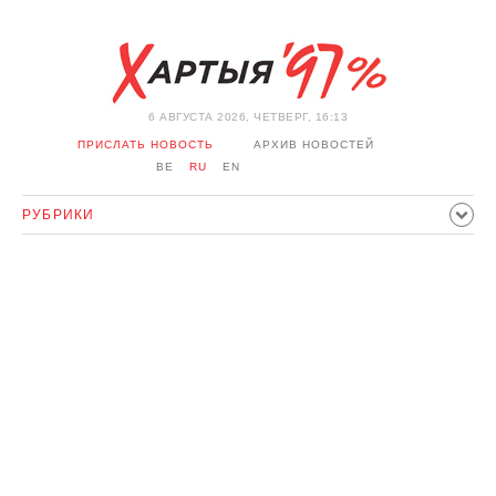
6 АВГУСТА 2026, ЧЕТВЕРГ, 16:13
ПРИСЛАТЬ НОВОСТЬ
АРХИВ НОВОСТЕЙ
BE
RU
EN
РУБРИКИ
ПОЛИТИКА
ОБЩЕСТВО
ЭКОНОМИКА
ПРОИСШЕСТВИЯ
СПОРТ
КУЛЬТУРА
ИСТОРИЯ
МНЕНИЕ
ИНТЕРВЬЮ
ТЕХНОЛОГИИ
ЗДОРОВЬЕ
АВТО
ОТДЫХ
ОБХОД БЛОКИРОВКИ И СОЛИДАРНОСТЬ
КОРОНАВИРУС
БЕЛАРУСЬ В НАТО