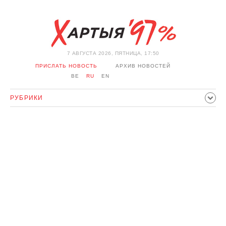
7 АВГУСТА 2026, ПЯТНИЦА, 17:50
ПРИСЛАТЬ НОВОСТЬ
АРХИВ НОВОСТЕЙ
BE
RU
EN
РУБРИКИ
ПОЛИТИКА
ОБЩЕСТВО
ЭКОНОМИКА
ПРОИСШЕСТВИЯ
СПОРТ
КУЛЬТУРА
ИСТОРИЯ
МНЕНИЕ
ИНТЕРВЬЮ
ТЕХНОЛОГИИ
ЗДОРОВЬЕ
АВТО
ОТДЫХ
ОБХОД БЛОКИРОВКИ И СОЛИДАРНОСТЬ
КОРОНАВИРУС
БЕЛАРУСЬ В НАТО