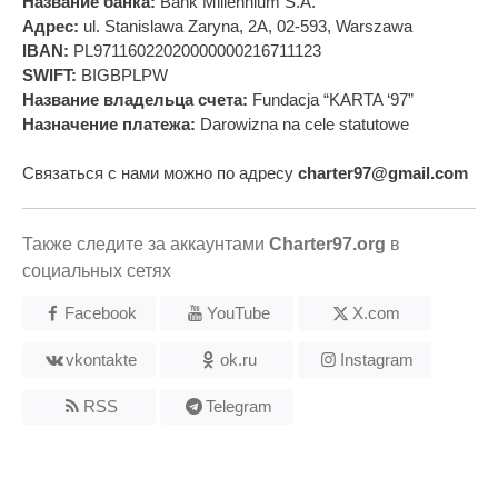
Название банка:
Bank Millennium S.A.
Адрес:
ul. Stanislawa Zaryna, 2A, 02-593, Warszawa
IBAN:
PL97116022020000000216711123
SWIFT:
BIGBPLPW
Название владельца счета:
Fundacja “KARTA ‘97”
Назначение платежа:
Darowizna na cele statutowe
Связаться с нами можно по адресу
charter97@gmail.com
Также следите за аккаунтами
Charter97.org
в
социальных сетях
Facebook
YouTube
X.com
vkontakte
ok.ru
Instagram
RSS
Telegram