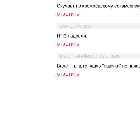
Скучает по кремлёвскому сокамерник
ОТВЕТИТЬ
ДАУЖ
,
16:49, 15.05
НПЗ надоели.
ОТВЕТИТЬ
ВАЛЕТПЯТАЙМАСЦІ
,
17:36, 15.05
Валет, ты што, яшчэ "навічка" не пача
ОТВЕТИТЬ