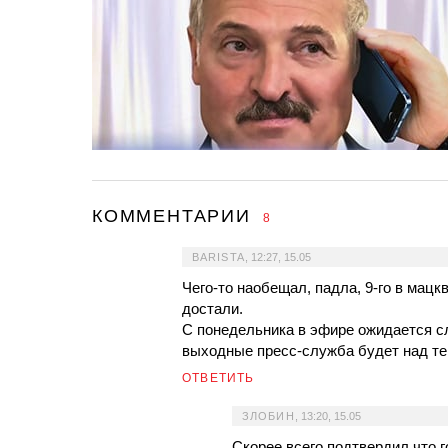
КОММЕНТАРИИ
8
BARISTA
,
12:27, 15.05
Чего-то наобещал, падла, 9-го в мацк
достали.
С понедельника в эфире ожидается с
выходные пресс-служба будет над те
ОТВЕТИТЬ
ЗЛОБИН
,
13:20, 15.05
Скорее всего подтвердил,что г