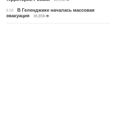
В Геленджике началась массовая
8.08
эвакуация
36,858