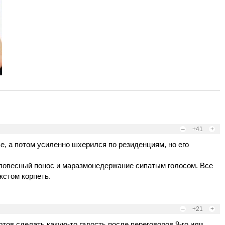
–
+41
+
ве, а потом усиленно шхерился по резиденциям, но его
ловесный понос и маразмонедержание сипатым голосом. Все
кстом корпеть.
–
+21
+
отов сделать какую-то гадость после переговоров 9-го,или