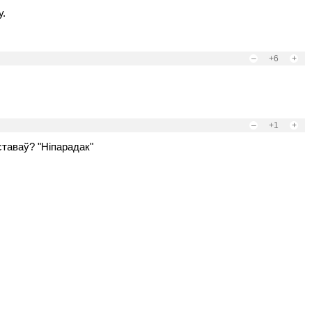
у.
–
+6
+
–
+1
+
ставаў? "Ніпарадак"